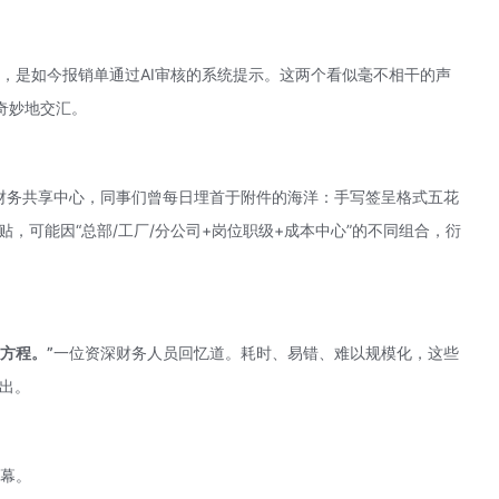
一声，是如今报销单通过AI审核的系统提示。这两个看似毫不相干的声
奇妙地交汇。
在财务共享中心，同事们曾每日埋首于附件的海洋：手写签呈格式五花
，可能因“总部/工厂/分公司+岗位职级+成本中心”的不同组合，衍
方程。”
一位资深财务人员回忆道。耗时、易错、难以规模化，这些
突出。
帷幕。