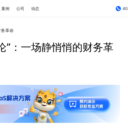
案例
公司
动态
40
财务革命
化论”：一场静悄悄的财务革