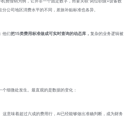
手机费报销为例，它并非一个固定数字，而要关联“岗位职级+设备数
所在分公司地区消费水平的不同，差旅补贴标准也各异。
：他们
把15类费用标准做成可实时查询的动态库，
复杂的业务逻辑被
一个细微处发生。最直观的是数据的变化：
0%。这意味着超过六成的费用行，AI已经能够做出准确判断，成为财务