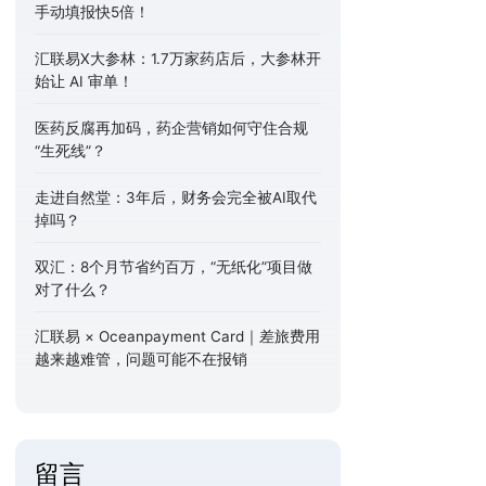
手动填报快5倍！
汇联易X大参林：1.7万家药店后，大参林开
始让 AI 审单！
医药反腐再加码，药企营销如何守住合规
“生死线”？
走进自然堂：3年后，财务会完全被AI取代
掉吗？
双汇：8个月节省约百万，“无纸化”项目做
对了什么？
汇联易 × Oceanpayment Card｜差旅费用
越来越难管，问题可能不在报销
留言