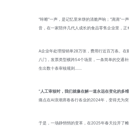
“咔嚓”一声，是记忆里米饼的清脆声响；“滴滴”
音，在一家陪伴几代人成长的食品零售企业里，正
A企业年处理报销单28万张，费用行近百万条。
八门，发票类型横跨54个场景，一条简单的交通补贴
生出数十条审核规则......
“人工审核时，我们就像在解一道永远在变化的多维
痛点在AI浪潮席卷各行各业的2024年，变得尤为
于是，一场静悄悄的变革，在2025年春天拉开了