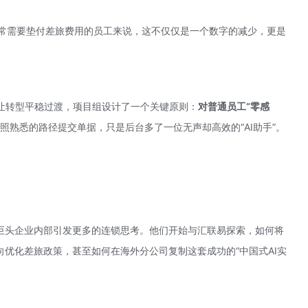
经常需要垫付差旅费用的员工来说，这不仅仅是一个数字的减少，更是
让转型平稳过渡，项目组设计了一个关键原则：
对普通员工“零感
照熟悉的路径提交单据，只是后台多了一位无声却高效的“AI助手”。
食巨头企业内部引发更多的连锁思考。他们开始与
汇联易
探索，如何将
向优化差旅政策，甚至如何在海外分公司复制这套成功的“中国式AI实