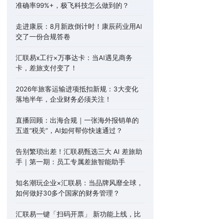
准确率99%+，极飞科技怎么做到的？
走进康辰：8月新政倒计时！康辰药业用AI
交了一份合规答卷
汇联易x工行×万事达卡：当AI遇见商务
卡，差旅支付变了！
2026年旅客运输进项抵扣新规：3大变化
落地半年，企业财务必须关注！
直播回顾：出海合规｜一张海外报销单的
五道“税关”，AI如何帮你快速通过？
告别繁琐出差！汇联易甄选三大 AI 差旅助
手｜第一期：员工专属差旅智能助手
知名潮玩企业×汇联易：当品牌风靡全球，
如何做好30多个国家的财务管理？
汇联易一键「扫码开票」 新功能上线，比