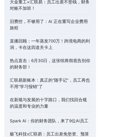
大金重工×汇联易：员工出差不垫钱，财务
对账不加班！
旧费控，不够用了：AI 正在重写企业费用
旅程
直播回顾：一年蒸发700万！跨境电商的利
润，卡在这四道关卡上
热点直击：6月30日，这张纸将彻底告别你
的财务部！
汇联易新账本：真正的“随手记”，员工再也
不用“学习报销”了
在新规与发展的十字路口，我们找回合规
的温度和专业的力量
Spark AI：你的财务团队，来了9位AI员工
极飞科技x汇联易：员工出差免垫资、预算