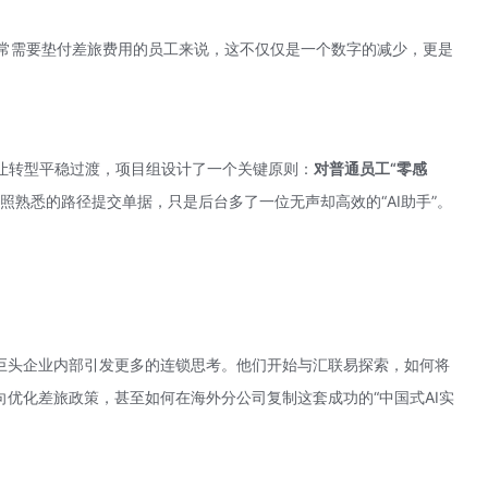
经常需要垫付差旅费用的员工来说，这不仅仅是一个数字的减少，更是
让转型平稳过渡，项目组设计了一个关键原则：
对普通员工“零感
照熟悉的路径提交单据，只是后台多了一位无声却高效的“AI助手”。
食巨头企业内部引发更多的连锁思考。他们开始与
汇联易
探索，如何将
向优化差旅政策，甚至如何在海外分公司复制这套成功的“中国式AI实