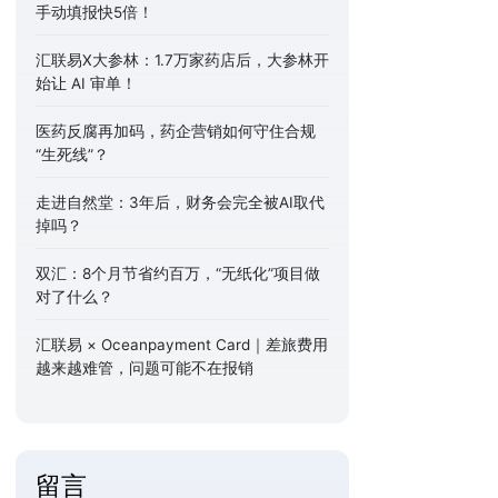
手动填报快5倍！
汇联易X大参林：1.7万家药店后，大参林开
始让 AI 审单！
医药反腐再加码，药企营销如何守住合规
“生死线”？
走进自然堂：3年后，财务会完全被AI取代
掉吗？
双汇：8个月节省约百万，“无纸化”项目做
对了什么？
汇联易 × Oceanpayment Card｜差旅费用
越来越难管，问题可能不在报销
留言