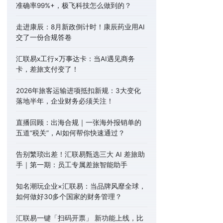
准确率99%+，极飞科技怎么做到的？
走进康辰：8月新政倒计时！康辰药业用AI
交了一份合规答卷
汇联易x工行×万事达卡：当AI遇见商务
卡，差旅支付变了！
2026年旅客运输进项抵扣新规：3大变化
落地半年，企业财务必须关注！
直播回顾：出海合规｜一张海外报销单的
五道“税关”，AI如何帮你快速通过？
告别繁琐出差！汇联易甄选三大 AI 差旅助
手｜第一期：员工专属差旅智能助手
知名潮玩企业×汇联易：当品牌风靡全球，
如何做好30多个国家的财务管理？
汇联易一键「扫码开票」 新功能上线，比