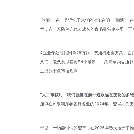
“咔嚓”一声，是记忆里米饼的清脆声响；“滴滴”
音，在一家陪伴几代人成长的食品零售企业里，正
A企业年处理报销单28万张，费用行近百万条。
八门，发票类型横跨54个场景，一条简单的交通补贴
生出数十条审核规则......
“人工审核时，我们就像在解一道永远在变化的多维
痛点在AI浪潮席卷各行各业的2024年，变得尤为
于是，一场静悄悄的变革，在2025年春天拉开了