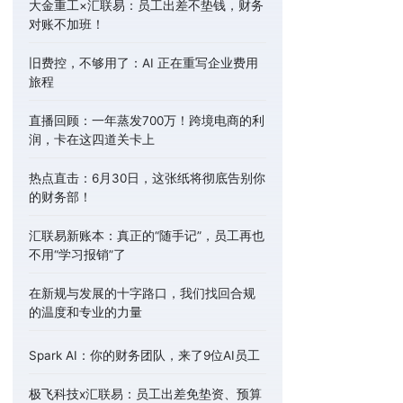
大金重工×汇联易：员工出差不垫钱，财务
对账不加班！
旧费控，不够用了：AI 正在重写企业费用
旅程
直播回顾：一年蒸发700万！跨境电商的利
润，卡在这四道关卡上
热点直击：6月30日，这张纸将彻底告别你
的财务部！
汇联易新账本：真正的“随手记”，员工再也
不用“学习报销”了
在新规与发展的十字路口，我们找回合规
的温度和专业的力量
Spark AI：你的财务团队，来了9位AI员工
极飞科技x汇联易：员工出差免垫资、预算