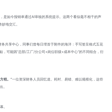
一声，是如今报销单通过AI审核的系统提示。这两个看似毫不相干的声
奇妙地交汇。
在财务共享中心，同事们曾每日埋首于附件的海洋：手写签呈格式五花
，可能因“总部/工厂/分公司+岗位职级+成本中心”的不同组合，衍
方程。”
一位资深财务人员回忆道。耗时、易错、难以规模化，这些
突出。
帷幕。