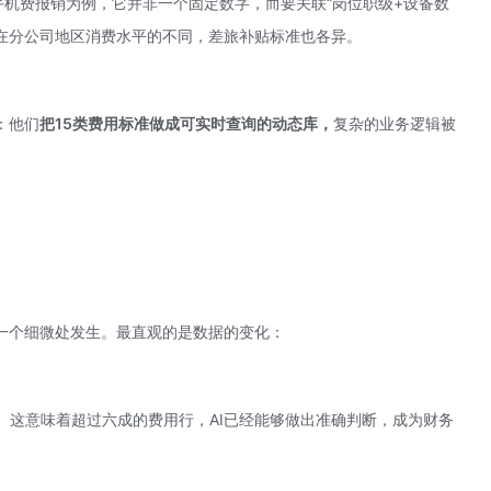
手机费报销为例，它并非一个固定数字，而要关联“岗位职级+设备数
所在分公司地区消费水平的不同，差旅补贴标准也各异。
：他们
把15类费用标准做成可实时查询的动态库，
复杂的业务逻辑被
一个细微处发生。最直观的是数据的变化：
0%。这意味着超过六成的费用行，AI已经能够做出准确判断，成为财务