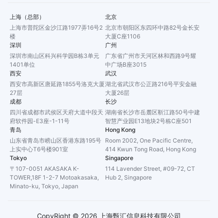
上海（总部）
北京
上海市普陀区金沙江路1977弄16号2
北京市朝阳区东四环中路82号金长安
楼
大厦C座1106
深圳
广州
深圳市南山区科兴科学园B栋3单元
广东省广州市天河区林和西路9号耀
1401单位
中广场B座3015
西安
武汉
西安市高新区唐延路1855号洛克大厦
湖北省武汉市公正路216号平安金融
27层
大厦26层
成都
长沙
四川省成都市武侯区天府大道中段天
湖南省长沙市岳麓区靳江路50号中建
府软件园-E3座-1-11号
智慧产业园E13地块2号栋C座501
青岛
Hong Kong
山东省青岛市崂山区香港东路195号
Room 2002, One Pacific Centre,
上实中心T6号楼901室
414 Kwun Tong Road, Hong Kong
Tokyo
Singapore
〒107-0051 AKASAKA K-
114 Lavender Street, #09-72, CT
TOWER,18F 1-2-7 Motoakasaka,
Hub 2, Singapore
Minato-ku, Tokyo, Japan
CopyRight ©
2026
上海甄汇信息科技有限公司