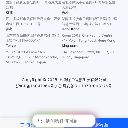
西安市高新区唐延路1855号洛克大厦
湖北省武汉市公正路216号平安金融
27层
大厦26层
成都
长沙
四川省成都市武侯区天府大道中段天
湖南省长沙市岳麓区靳江路50号中建
府软件园-E3座-1-11号
智慧产业园E13地块2号栋C座501
青岛
Hong Kong
山东省青岛市崂山区香港东路195号
Room 2002, One Pacific Centre,
上实中心T6号楼901室
414 Kwun Tong Road, Hong Kong
Tokyo
Singapore
〒107-0051 AKASAKA K-
114 Lavender Street, #09-72, CT
TOWER,18F 1-2-7 Motoakasaka,
Hub 2, Singapore
Minato-ku, Tokyo, Japan
CopyRight ©
2026
上海甄汇信息科技有限公司
沪ICP备16047366号
沪公网安备31010702003225号
预约演示
电话咨询