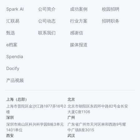
Spark AI
公司简介
成功案例
校园招聘
汇联易
公司动态
行业方案
招聘职务
甄选
联系我们
感谢信
e档案
媒体报道
Spendia
Docify
产品视频
上海（总部）
北京
上海市普陀区金沙江路1977弄16号2
北京市朝阳区东四环中路82号金长安
楼
大厦C座1106
深圳
广州
深圳市南山区科兴科学园B栋3单元
广东省广州市天河区林和西路9号耀
1401单位
中广场B座3015
西安
武汉