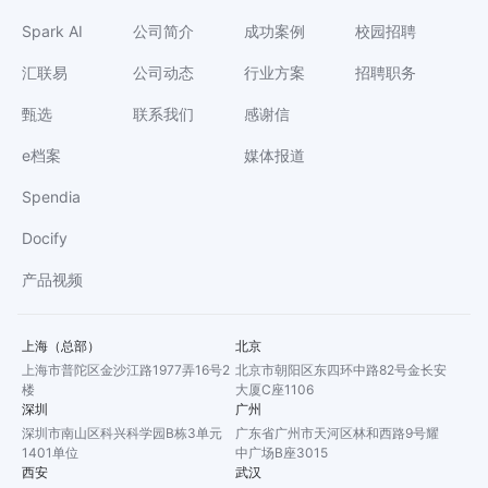
Spark AI
公司简介
成功案例
校园招聘
汇联易
公司动态
行业方案
招聘职务
甄选
联系我们
感谢信
e档案
媒体报道
Spendia
Docify
产品视频
上海（总部）
北京
上海市普陀区金沙江路1977弄16号2
北京市朝阳区东四环中路82号金长安
楼
大厦C座1106
深圳
广州
深圳市南山区科兴科学园B栋3单元
广东省广州市天河区林和西路9号耀
1401单位
中广场B座3015
西安
武汉