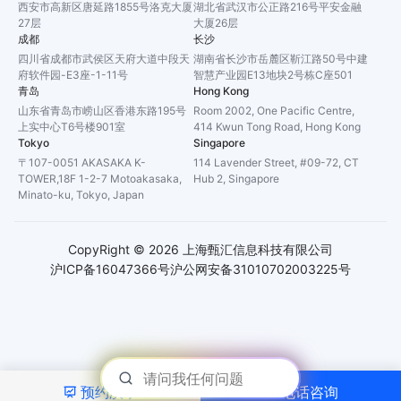
西安市高新区唐延路1855号洛克大厦
湖北省武汉市公正路216号平安金融
27层
大厦26层
成都
长沙
四川省成都市武侯区天府大道中段天
湖南省长沙市岳麓区靳江路50号中建
府软件园-E3座-1-11号
智慧产业园E13地块2号栋C座501
青岛
Hong Kong
山东省青岛市崂山区香港东路195号
Room 2002, One Pacific Centre,
上实中心T6号楼901室
414 Kwun Tong Road, Hong Kong
Tokyo
Singapore
〒107-0051 AKASAKA K-
114 Lavender Street, #09-72, CT
TOWER,18F 1-2-7 Motoakasaka,
Hub 2, Singapore
Minato-ku, Tokyo, Japan
CopyRight ©
2026
上海甄汇信息科技有限公司
沪ICP备16047366号
沪公网安备31010702003225号
预约演示
电话咨询