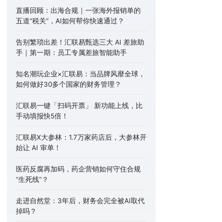
直播回顾：出海合规｜一张海外报销单的
五道“税关”，AI如何帮你快速通过？
告别繁琐出差！汇联易甄选三大 AI 差旅助
手｜第一期：员工专属差旅智能助手
知名潮玩企业×汇联易：当品牌风靡全球，
如何做好30多个国家的财务管理？
汇联易一键「扫码开票」 新功能上线，比
手动填报快5倍！
汇联易X大参林：1.7万家药店后，大参林开
始让 AI 审单！
医药反腐再加码，药企营销如何守住合规
“生死线”？
走进自然堂：3年后，财务会完全被AI取代
掉吗？