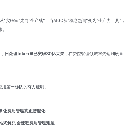
从"实验室"走向"生产线"，当
AIGC
从"概念热词"变为"生产力工具"，
来。
新，
日处理token量已突破30亿大关
，在费控管理领域率先达到该量
应用第一梯队的有力证明。
6年 让费用管理真正智能化
站式解决
全流程费用管理难题