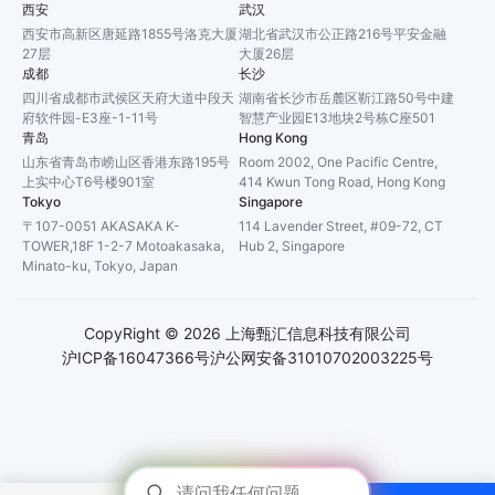
西安
武汉
西安市高新区唐延路1855号洛克大厦
湖北省武汉市公正路216号平安金融
27层
大厦26层
成都
长沙
四川省成都市武侯区天府大道中段天
湖南省长沙市岳麓区靳江路50号中建
府软件园-E3座-1-11号
智慧产业园E13地块2号栋C座501
青岛
Hong Kong
山东省青岛市崂山区香港东路195号
Room 2002, One Pacific Centre,
上实中心T6号楼901室
414 Kwun Tong Road, Hong Kong
Tokyo
Singapore
〒107-0051 AKASAKA K-
114 Lavender Street, #09-72, CT
TOWER,18F 1-2-7 Motoakasaka,
Hub 2, Singapore
Minato-ku, Tokyo, Japan
CopyRight ©
2026
上海甄汇信息科技有限公司
沪ICP备16047366号
沪公网安备31010702003225号