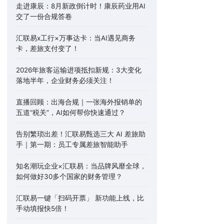
走进康辰：8月新政倒计时！康辰药业用AI
交了一份合规答卷
汇联易x工行×万事达卡：当AI遇见商务
卡，差旅支付变了！
2026年旅客运输进项抵扣新规：3大变化
落地半年，企业财务必须关注！
直播回顾：出海合规｜一张海外报销单的
五道“税关”，AI如何帮你快速通过？
告别繁琐出差！汇联易甄选三大 AI 差旅助
手｜第一期：员工专属差旅智能助手
知名潮玩企业×汇联易：当品牌风靡全球，
如何做好30多个国家的财务管理？
汇联易一键「扫码开票」 新功能上线，比
手动填报快5倍！