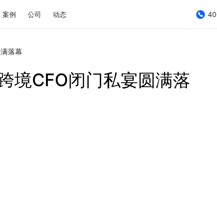
案例
公司
动态
40
圆满落幕
 跨境CFO闭门私宴圆满落