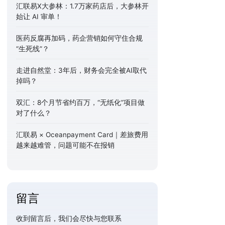
汇联易X大参林：1.7万家药店后，大参林开
始让 AI 审单！
医药反腐再加码，药企营销如何守住合规
“生死线”？
走进自然堂：3年后，财务会完全被AI取代
掉吗？
双汇：8个月节省约百万，“无纸化”项目做
对了什么？
汇联易 × Oceanpayment Card｜差旅费用
越来越难管，问题可能不在报销
留言
收到留言后，我们会尽快与您联系