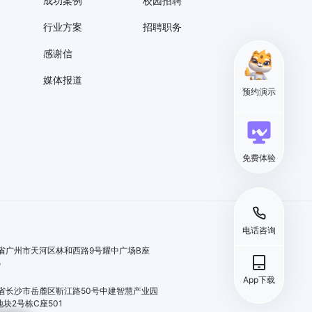
成功案例
校园招聘
行业方案
招聘职务
感谢信
媒体报道
预约演示
免费体验
电话咨询
省广州市天河区林和西路9号耀中广场B座
5
App下载
省长沙市岳麓区靳江路50号中建智慧产业园
地块2号栋C座501