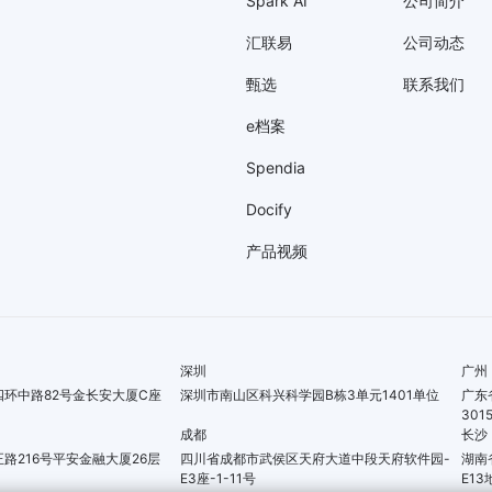
Spark AI
公司简介
汇联易
公司动态
甄选
联系我们
e档案
Spendia
Docify
产品视频
深圳
广州
环中路82号金长安大厦C座
深圳市南山区科兴科学园B栋3单元1401单位
广东
301
成都
长沙
路216号平安金融大厦26层
四川省成都市武侯区天府大道中段天府软件园-
湖南
E3座-1-11号
E13