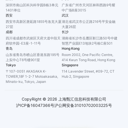
深圳市南山区科兴科学园B栋3单元
广东省广州市天河区林和西路9号耀
1401单位
中广场B座3015
西安
武汉
西安市高新区唐延路1855号洛克大厦
湖北省武汉市公正路216号平安金融
27层
大厦26层
成都
长沙
四川省成都市武侯区天府大道中段天
湖南省长沙市岳麓区靳江路50号中建
府软件园-E3座-1-11号
智慧产业园E13地块2号栋C座501
青岛
Hong Kong
山东省青岛市崂山区香港东路195号
Room 2002, One Pacific Centre,
上实中心T6号楼901室
414 Kwun Tong Road, Hong Kong
Tokyo
Singapore
〒107-0051 AKASAKA K-
114 Lavender Street, #09-72, CT
TOWER,18F 1-2-7 Motoakasaka,
Hub 2, Singapore
Minato-ku, Tokyo, Japan
CopyRight ©
2026
上海甄汇信息科技有限公司
沪ICP备16047366号
沪公网安备31010702003225号