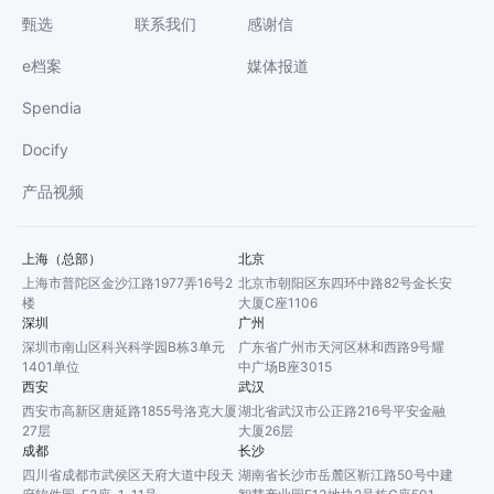
甄选
联系我们
感谢信
e档案
媒体报道
Spendia
Docify
产品视频
上海（总部）
北京
上海市普陀区金沙江路1977弄16号2
北京市朝阳区东四环中路82号金长安
楼
大厦C座1106
深圳
广州
深圳市南山区科兴科学园B栋3单元
广东省广州市天河区林和西路9号耀
1401单位
中广场B座3015
西安
武汉
西安市高新区唐延路1855号洛克大厦
湖北省武汉市公正路216号平安金融
27层
大厦26层
成都
长沙
四川省成都市武侯区天府大道中段天
湖南省长沙市岳麓区靳江路50号中建