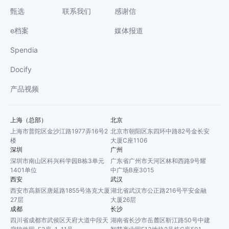
甄选
联系我们
感谢信
e档案
媒体报道
Spendia
Docify
产品视频
上海（总部）
北京
上海市普陀区金沙江路1977弄16号2
北京市朝阳区东四环中路82号金长安
楼
大厦C座1106
深圳
广州
深圳市南山区科兴科学园B栋3单元
广东省广州市天河区林和西路9号耀
1401单位
中广场B座3015
西安
武汉
西安市高新区唐延路1855号洛克大厦
湖北省武汉市公正路216号平安金融
27层
大厦26层
成都
长沙
四川省成都市武侯区天府大道中段天
湖南省长沙市岳麓区靳江路50号中建