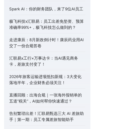
Spark AI：你的财务团队，来了9位AI员工
极飞科技x汇联易：员工出差免垫资、预算
准确率99%+，极飞科技怎么做到的？
走进康辰：8月新政倒计时！康辰药业用AI
交了一份合规答卷
汇联易x工行×万事达卡：当AI遇见商务
卡，差旅支付变了！
2026年旅客运输进项抵扣新规：3大变化
落地半年，企业财务必须关注！
直播回顾：出海合规｜一张海外报销单的
五道“税关”，AI如何帮你快速通过？
告别繁琐出差！汇联易甄选三大 AI 差旅助
手｜第一期：员工专属差旅智能助手