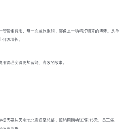
一笔营销费用、每一次差旅报销，都像是一场精打细算的博弈。从单
几何级增长。
费用管理变得更加智能、高效的故事。
单据需要从天南地北寄送至总部，报销周期动辄7到15天。员工催、
径还要曲折。