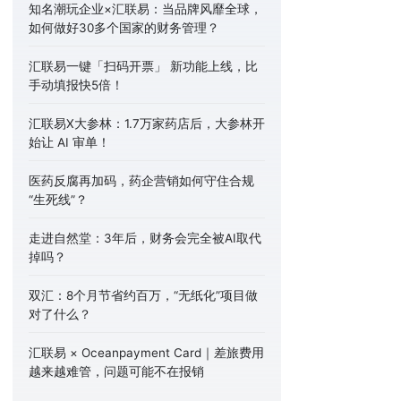
知名潮玩企业×汇联易：当品牌风靡全球，
如何做好30多个国家的财务管理？
汇联易一键「扫码开票」 新功能上线，比
手动填报快5倍！
汇联易X大参林：1.7万家药店后，大参林开
始让 AI 审单！
医药反腐再加码，药企营销如何守住合规
“生死线”？
走进自然堂：3年后，财务会完全被AI取代
掉吗？
双汇：8个月节省约百万，“无纸化”项目做
对了什么？
汇联易 × Oceanpayment Card｜差旅费用
越来越难管，问题可能不在报销