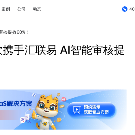
案例
公司
动态
40
审核提效60%！
携手汇联易 AI智能审核提