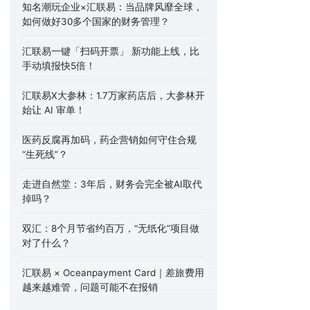
知名潮玩企业×汇联易：当品牌风靡全球，
如何做好30多个国家的财务管理？
汇联易一键「扫码开票」 新功能上线，比
手动填报快5倍！
汇联易X大参林：1.7万家药店后，大参林开
始让 AI 审单！
医药反腐再加码，药企营销如何守住合规
“生死线”？
走进自然堂：3年后，财务会完全被AI取代
掉吗？
双汇：8个月节省约百万，“无纸化”项目做
对了什么？
汇联易 × Oceanpayment Card｜差旅费用
越来越难管，问题可能不在报销