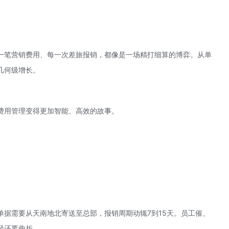
一笔营销费用、每一次差旅报销，都像是一场精打细算的博弈。从单
几何级增长。
费用管理变得更加智能、高效的故事。
单据需要从天南地北寄送至总部，报销周期动辄7到15天。员工催、
径还要曲折。