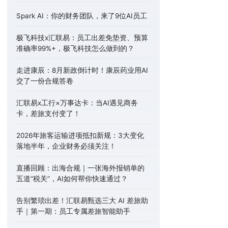
Spark AI：你的财务团队，来了9位AI员工
极飞科技x汇联易：员工出差免垫资、预算
准确率99%+，极飞科技怎么做到的？
走进康辰：8月新政倒计时！康辰药业用AI
交了一份合规答卷
汇联易x工行×万事达卡：当AI遇见商务
卡，差旅支付变了！
2026年旅客运输进项抵扣新规：3大变化
落地半年，企业财务必须关注！
直播回顾：出海合规｜一张海外报销单的
五道“税关”，AI如何帮你快速通过？
告别繁琐出差！汇联易甄选三大 AI 差旅助
手｜第一期：员工专属差旅智能助手