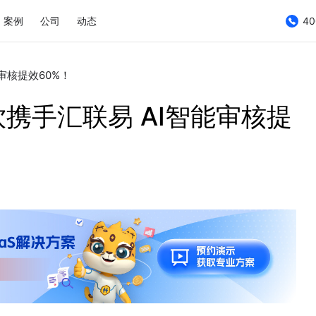
案例
公司
动态
40
审核提效60%！
携手汇联易 AI智能审核提