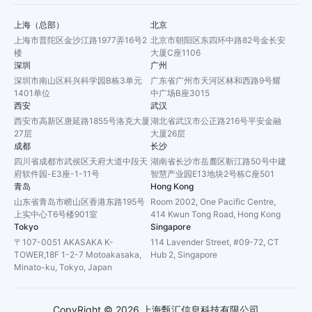
上海（总部）
北京
上海市普陀区金沙江路1977弄16号2
北京市朝阳区东四环中路82号金长安
楼
大厦C座1106
深圳
广州
深圳市南山区科兴科学园B栋3单元
广东省广州市天河区林和西路9号耀
1401单位
中广场B座3015
西安
武汉
西安市高新区唐延路1855号洛克大厦
湖北省武汉市公正路216号平安金融
27层
大厦26层
成都
长沙
四川省成都市武侯区天府大道中段天
湖南省长沙市岳麓区靳江路50号中建
府软件园-E3座-1-11号
智慧产业园E13地块2号栋C座501
青岛
Hong Kong
山东省青岛市崂山区香港东路195号
Room 2002, One Pacific Centre,
上实中心T6号楼901室
414 Kwun Tong Road, Hong Kong
Tokyo
Singapore
〒107-0051 AKASAKA K-
114 Lavender Street, #09-72, CT
TOWER,18F 1-2-7 Motoakasaka,
Hub 2, Singapore
Minato-ku, Tokyo, Japan
CopyRight ©
2026
上海甄汇信息科技有限公司