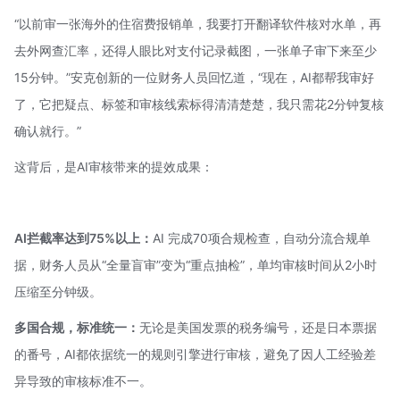
“以前审一张海外的住宿费报销单，我要打开翻译软件核对水单，再
去外网查汇率，还得人眼比对支付记录截图，一张单子审下来至少
15分钟。”安克创新的一位财务人员回忆道，“现在，AI都帮我审好
了，它把疑点、标签和审核线索标得清清楚楚，我只需花2分钟复核
确认就行。”
这背后，是AI审核带来的提效成果：
AI拦截率达到75%以上：
AI 完成70项合规检查，自动分流合规单
据，财务人员从“全量盲审”变为“重点抽检”，单均审核时间从2小时
压缩至分钟级。
多国合规，标准统一：
无论是美国发票的税务编号，还是日本票据
的番号，AI都依据统一的规则引擎进行审核，避免了因人工经验差
异导致的审核标准不一。