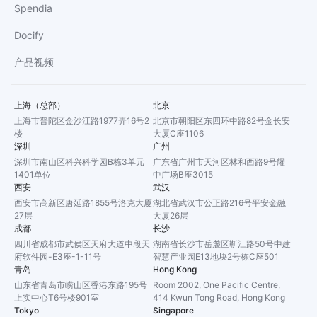
Spendia
Docify
产品视频
上海（总部）
北京
上海市普陀区金沙江路1977弄16号2
北京市朝阳区东四环中路82号金长安
楼
大厦C座1106
深圳
广州
深圳市南山区科兴科学园B栋3单元
广东省广州市天河区林和西路9号耀
1401单位
中广场B座3015
西安
武汉
西安市高新区唐延路1855号洛克大厦
湖北省武汉市公正路216号平安金融
27层
大厦26层
成都
长沙
四川省成都市武侯区天府大道中段天
湖南省长沙市岳麓区靳江路50号中建
府软件园-E3座-1-11号
智慧产业园E13地块2号栋C座501
青岛
Hong Kong
山东省青岛市崂山区香港东路195号
Room 2002, One Pacific Centre,
上实中心T6号楼901室
414 Kwun Tong Road, Hong Kong
Tokyo
Singapore