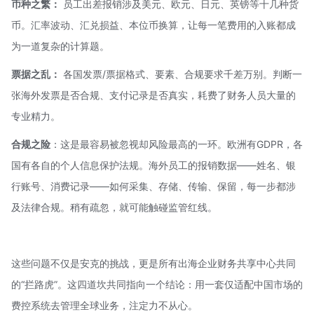
币种之繁：
员工出差报销涉及美元、欧元、日元、英镑等十几种货
币。汇率波动、汇兑损益、本位币换算，让每一笔费用的入账都成
为一道复杂的计算题。
票据之乱：
各国发票/票据格式、要素、合规要求千差万别。判断一
张海外发票是否合规、支付记录是否真实，耗费了财务人员大量的
专业精力。
合规之险
：这是最容易被忽视却风险最高的一环。欧洲有
GDPR
，各
国有各自的个人信息保护法规。海外员工的报销数据——姓名、银
行账号、消费记录——如何采集、存储、传输、保留，每一步都涉
及法律合规。稍有疏忽，就可能触碰监管红线。
这些问题不仅是安克的挑战，更是所有出海企业财务共享中心共同
的“拦路虎”。这四道坎共同指向一个结论：用一套仅适配中国市场的
费控系统去管理全球业务，注定力不从心。