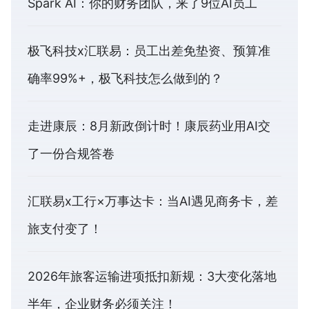
Spark AI：你的财务团队，来了9位AI员工
极飞科技x汇联易：员工出差免垫资、预算准
确率99%+，极飞科技怎么做到的？
走进康辰：8月新政倒计时！康辰药业用AI交
了一份合规答卷
汇联易x工行×万事达卡：当AI遇见商务卡，差
旅支付变了！
2026年旅客运输进项抵扣新规：3大变化落地
半年，企业财务必须关注！