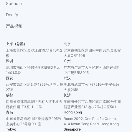
Spendia
Docify
产品视频
上海（总部）
北京
上海市普陀区金沙江路1977弄16号2
北京市朝阳区东四环中路82号金长安
楼
大厦C座1106
深圳
广州
深圳市南山区科兴科学园B栋3单元
广东省广州市天河区林和西路9号耀
1401单位
中广场B座3015
西安
武汉
西安市高新区唐延路1855号洛克大厦
湖北省武汉市公正路216号平安金融
27层
大厦26层
成都
长沙
四川省成都市武侯区天府大道中段天
湖南省长沙市岳麓区靳江路50号中建
府软件园-E3座-1-11号
智慧产业园E13地块2号栋C座501
青岛
Hong Kong
山东省青岛市崂山区香港东路195号
Room 2002, One Pacific Centre,
上实中心T6号楼901室
414 Kwun Tong Road, Hong Kong
Tokyo
Singapore