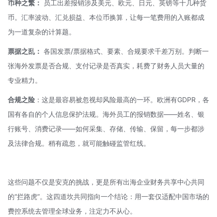
币种之繁：
员工出差报销涉及美元、欧元、日元、英镑等十几种货
币。汇率波动、汇兑损益、本位币换算，让每一笔费用的入账都成
为一道复杂的计算题。
票据之乱：
各国发票/票据格式、要素、合规要求千差万别。判断一
张海外发票是否合规、支付记录是否真实，耗费了财务人员大量的
专业精力。
合规之险
：这是最容易被忽视却风险最高的一环。欧洲有
GDPR
，各
国有各自的个人信息保护法规。海外员工的报销数据——姓名、银
行账号、消费记录——如何采集、存储、传输、保留，每一步都涉
及法律合规。稍有疏忽，就可能触碰监管红线。
这些问题不仅是安克的挑战，更是所有出海企业财务共享中心共同
的“拦路虎”。这四道坎共同指向一个结论：用一套仅适配中国市场的
费控系统去管理全球业务，注定力不从心。