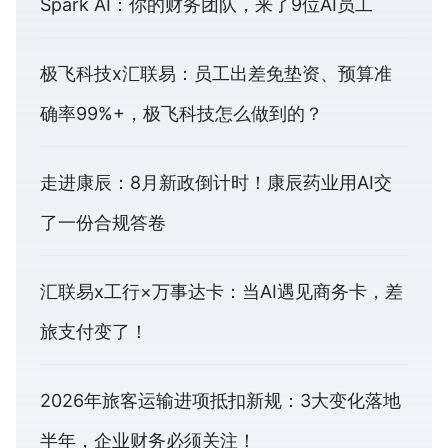
Spark AI：你的财务团队，来了9位AI员工
极飞科技x汇联易：员工出差免垫资、预算准
确率99%+，极飞科技怎么做到的？
走进康辰：8月新政倒计时！康辰药业用AI交
了一份合规答卷
汇联易x工行×万事达卡：当AI遇见商务卡，差
旅支付变了！
2026年旅客运输进项抵扣新规：3大变化落地
半年，企业财务必须关注！