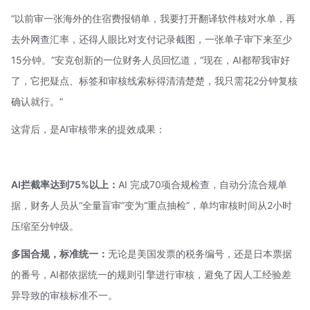
“以前审一张海外的住宿费报销单，我要打开翻译软件核对水单，再
去外网查汇率，还得人眼比对支付记录截图，一张单子审下来至少
15分钟。”安克创新的一位财务人员回忆道，“现在，AI都帮我审好
了，它把疑点、标签和审核线索标得清清楚楚，我只需花2分钟复核
确认就行。”
这背后，是AI审核带来的提效成果：
AI拦截率达到75%以上：
AI 完成70项合规检查，自动分流合规单
据，财务人员从“全量盲审”变为“重点抽检”，单均审核时间从2小时
压缩至分钟级。
多国合规，标准统一：
无论是美国发票的税务编号，还是日本票据
的番号，AI都依据统一的规则引擎进行审核，避免了因人工经验差
异导致的审核标准不一。