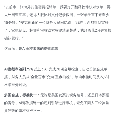
“以前审一张海外的住宿费报销单，我要打开翻译软件核对水单，再
去外网查汇率，还得人眼比对支付记录截图，一张单子审下来至少
15分钟。”安克创新的一位财务人员回忆道，“现在，AI都帮我审好
了，它把疑点、标签和审核线索标得清清楚楚，我只需花2分钟复核
确认就行。”
这背后，是AI审核带来的提效成果：
AI拦截率达到75%以上：
AI 完成70项合规检查，自动分流合规单
据，财务人员从“全量盲审”变为“重点抽检”，单均审核时间从2小时
压缩至分钟级。
多国合规，标准统一：
无论是美国发票的税务编号，还是日本票据
的番号，AI都依据统一的规则引擎进行审核，避免了因人工经验差
异导致的审核标准不一。