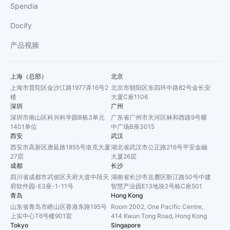
Spendia
Docify
产品视频
上海（总部）
北京
上海市普陀区金沙江路1977弄16号2
北京市朝阳区东四环中路82号金长安
楼
大厦C座1106
深圳
广州
深圳市南山区科兴科学园B栋3单元
广东省广州市天河区林和西路9号耀
1401单位
中广场B座3015
西安
武汉
西安市高新区唐延路1855号洛克大厦
湖北省武汉市公正路216号平安金融
27层
大厦26层
成都
长沙
四川省成都市武侯区天府大道中段天
湖南省长沙市岳麓区靳江路50号中建
府软件园-E3座-1-11号
智慧产业园E13地块2号栋C座501
青岛
Hong Kong
山东省青岛市崂山区香港东路195号
Room 2002, One Pacific Centre,
上实中心T6号楼901室
414 Kwun Tong Road, Hong Kong
Tokyo
Singapore