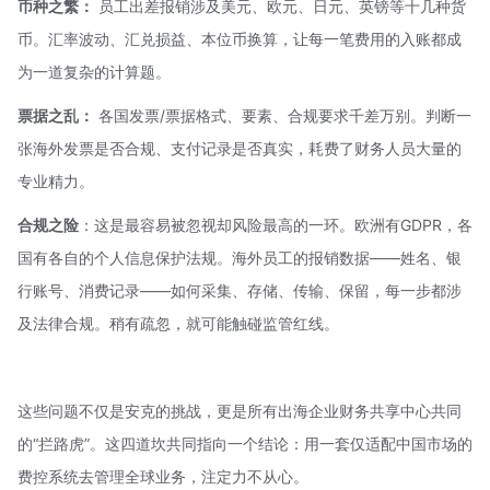
币种之繁：
员工出差报销涉及美元、欧元、日元、英镑等十几种货
币。汇率波动、汇兑损益、本位币换算，让每一笔费用的入账都成
为一道复杂的计算题。
票据之乱：
各国发票/票据格式、要素、合规要求千差万别。判断一
张海外发票是否合规、支付记录是否真实，耗费了财务人员大量的
专业精力。
合规之险
：这是最容易被忽视却风险最高的一环。欧洲有
GDPR
，各
国有各自的个人信息保护法规。海外员工的报销数据——姓名、银
行账号、消费记录——如何采集、存储、传输、保留，每一步都涉
及法律合规。稍有疏忽，就可能触碰监管红线。
这些问题不仅是安克的挑战，更是所有出海企业财务共享中心共同
的“拦路虎”。这四道坎共同指向一个结论：用一套仅适配中国市场的
费控系统去管理全球业务，注定力不从心。