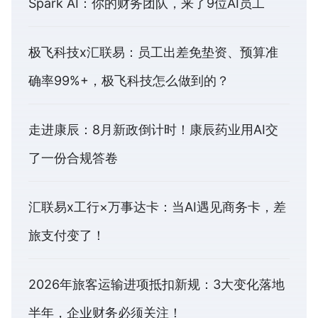
Spark AI：你的财务团队，来了9位AI员工
极飞科技x汇联易：员工出差免垫资、预算准
确率99%+，极飞科技怎么做到的？
走进康辰：8月新政倒计时！康辰药业用AI交
了一份合规答卷
汇联易x工行×万事达卡：当AI遇见商务卡，差
旅支付变了！
2026年旅客运输进项抵扣新规：3大变化落地
半年，企业财务必须关注！