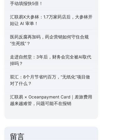
手动填报快5倍！
汇联易X大参林：1.7万家药店后，大参林开
始让 AI 审单！
医药反腐再加码，药企营销如何守住合规
“生死线”？
走进自然堂：3年后，财务会完全被AI取代
掉吗？
双汇：8个月节省约百万，“无纸化”项目做
对了什么？
汇联易 × Oceanpayment Card｜差旅费用
越来越难管，问题可能不在报销
留言