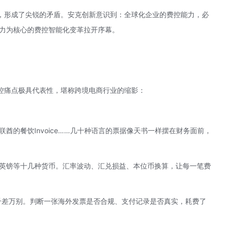
，形成了尖锐的矛盾。安克创新意识到：全球化企业的费控能力，必
能力为核心的费控智能化变革拉开序幕。
控痛点极具代表性，堪称跨境电商行业的缩影：
酋的餐饮Invoice……几十种语言的票据像天书一样摆在财务面前，
英镑等十几种货币。汇率波动、汇兑损益、本位币换算，让每一笔费
千差万别。判断一张海外发票是否合规、支付记录是否真实，耗费了