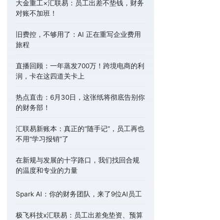
大金重工×汇联易：员工出差不垫钱，财务
对账不加班！
旧费控，不够用了：AI 正在重写企业费用
旅程
直播回顾：一年蒸发700万！跨境电商的利
润，卡在这四道关卡上
热点直击：6月30日，这张纸将彻底告别你
的财务部！
汇联易新账本：真正的“随手记”，员工再也
不用“学习报销”了
在新规与发展的十字路口，我们找回合规
的温度和专业的力量
Spark AI：你的财务团队，来了9位AI员工
极飞科技x汇联易：员工出差免垫资、预算