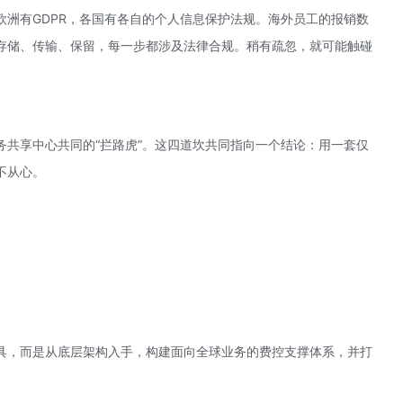
欧洲有
GDPR
，各国有各自的个人信息保护法规。海外员工的报销数
存储、传输、保留，每一步都涉及法律合规。稍有疏忽，就可能触碰
务共享中心共同的“拦路虎”。这四道坎共同指向一个结论：用一套仅
不从心。
具，而是从底层架构入手，构建面向全球业务的费控支撑体系，并打