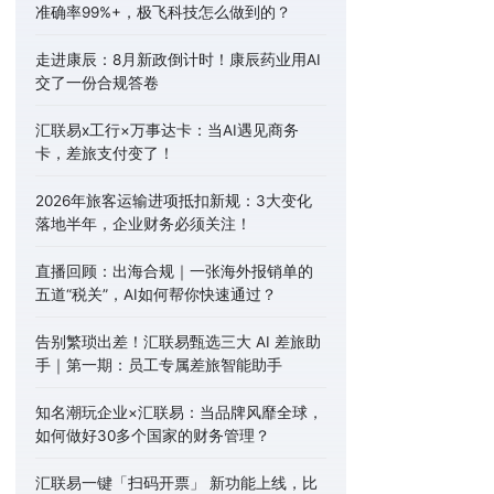
准确率99%+，极飞科技怎么做到的？
走进康辰：8月新政倒计时！康辰药业用AI
交了一份合规答卷
汇联易x工行×万事达卡：当AI遇见商务
卡，差旅支付变了！
2026年旅客运输进项抵扣新规：3大变化
落地半年，企业财务必须关注！
直播回顾：出海合规｜一张海外报销单的
五道“税关”，AI如何帮你快速通过？
告别繁琐出差！汇联易甄选三大 AI 差旅助
手｜第一期：员工专属差旅智能助手
知名潮玩企业×汇联易：当品牌风靡全球，
如何做好30多个国家的财务管理？
汇联易一键「扫码开票」 新功能上线，比