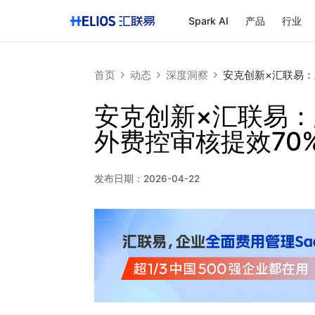
Spark AI
产品
行业
首页
动态
深度洞察
安克创新×汇联易：
安克创新×汇联易
外费控审核提效70
发布日期：
2026-04-22