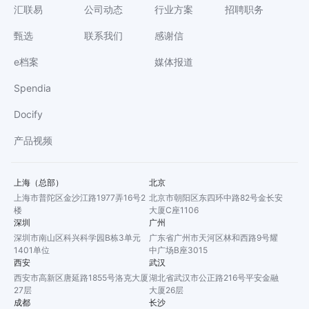
汇联易
公司动态
行业方案
招聘职务
甄选
联系我们
感谢信
e档案
媒体报道
Spendia
Docify
产品视频
上海（总部）
北京
上海市普陀区金沙江路1977弄16号2
北京市朝阳区东四环中路82号金长安
楼
大厦C座1106
深圳
广州
深圳市南山区科兴科学园B栋3单元
广东省广州市天河区林和西路9号耀
1401单位
中广场B座3015
西安
武汉
西安市高新区唐延路1855号洛克大厦
湖北省武汉市公正路216号平安金融
27层
大厦26层
成都
长沙