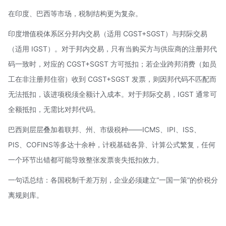
在印度、巴西等市场，税制结构更为复杂。
印度增值税体系区分邦内交易（适用 CGST+SGST）与邦际交易
（适用 IGST）。对于邦内交易，只有当购买方与供应商的注册邦代
码一致时，对应的 CGST+SGST 方可抵扣；若企业跨邦消费（如员
工在非注册邦住宿）收到 CGST+SGST 发票，则因邦代码不匹配而
无法抵扣，该进项税须全额计入成本。对于邦际交易，IGST 通常可
全额抵扣，无需比对邦代码。
巴西则层层叠加着联邦、州、市级税种——ICMS、IPI、ISS、
PIS、COFINS等多达十余种，计税基础各异、计算公式繁复，任何
一个环节出错都可能导致整张发票丧失抵扣效力。
一句话总结：各国税制千差万别，企业必须建立“一国一策”的价税分
离规则库。