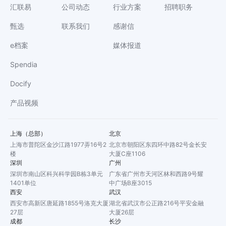
汇联易
公司动态
行业方案
招聘职务
甄选
联系我们
感谢信
e档案
媒体报道
Spendia
Docify
产品视频
上海（总部）
北京
上海市普陀区金沙江路1977弄16号2
北京市朝阳区东四环中路82号金长安
楼
大厦C座1106
深圳
广州
深圳市南山区科兴科学园B栋3单元
广东省广州市天河区林和西路9号耀
1401单位
中广场B座3015
西安
武汉
西安市高新区唐延路1855号洛克大厦
湖北省武汉市公正路216号平安金融
27层
大厦26层
成都
长沙