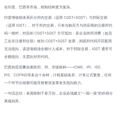
在印度、巴西等市场，税制结构更为复杂。
印度增值税体系区分邦内交易（适用 CGST+SGST）与邦际交易
（适用 IGST）。对于邦内交易，只有当购买方与供应商的注册邦代
码一致时，对应的 CGST+SGST 方可抵扣；若企业跨邦消费（如员
工在非注册邦住宿）收到 CGST+SGST 发票，则因邦代码不匹配而
无法抵扣，该进项税须全额计入成本。对于邦际交易，IGST 通常可
全额抵扣，无需比对邦代码。
巴西则层层叠加着联邦、州、市级税种——ICMS、IPI、ISS、
PIS、COFINS等多达十余种，计税基础各异、计算公式繁复，任何
一个环节出错都可能导致整张发票丧失抵扣效力。
一句话总结：各国税制千差万别，企业必须建立“一国一策”的价税分
离规则库。