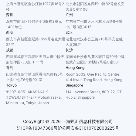
上海市普陀区金沙江路1977弄16号2
北京市朝阳区东四环中路82号金长安
楼
大厦C座1106
深圳
广州
深圳市南山区科兴科学园B栋3单元
广东省广州市天河区林和西路9号耀
1401单位
中广场B座3015
西安
武汉
西安市高新区唐延路1855号洛克大厦
湖北省武汉市公正路216号平安金融
27层
大厦26层
成都
长沙
四川省成都市武侯区天府大道中段天
湖南省长沙市岳麓区靳江路50号中建
府软件园-E3座-1-11号
智慧产业园E13地块2号栋C座501
青岛
Hong Kong
山东省青岛市崂山区香港东路195号
Room 2002, One Pacific Centre,
上实中心T6号楼901室
414 Kwun Tong Road, Hong Kong
Tokyo
Singapore
〒107-0051 AKASAKA K-
114 Lavender Street, #09-72, CT
TOWER,18F 1-2-7 Motoakasaka,
Hub 2, Singapore
Minato-ku, Tokyo, Japan
CopyRight ©
2026
上海甄汇信息科技有限公司
沪ICP备16047366号
沪公网安备31010702003225号