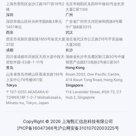
上海市普陀区金沙江路1977弄16号2
北京市朝阳区东四环中路82号金长安
楼
大厦C座1106
深圳
广州
深圳市南山区科兴科学园B栋3单元
广东省广州市天河区林和西路9号耀
1401单位
中广场B座3015
西安
武汉
西安市高新区唐延路1855号洛克大厦
湖北省武汉市公正路216号平安金融
27层
大厦26层
成都
长沙
四川省成都市武侯区天府大道中段天
湖南省长沙市岳麓区靳江路50号中建
府软件园-E3座-1-11号
智慧产业园E13地块2号栋C座501
青岛
Hong Kong
山东省青岛市崂山区香港东路195号
Room 2002, One Pacific Centre,
上实中心T6号楼901室
414 Kwun Tong Road, Hong Kong
Tokyo
Singapore
〒107-0051 AKASAKA K-
114 Lavender Street, #09-72, CT
TOWER,18F 1-2-7 Motoakasaka,
Hub 2, Singapore
Minato-ku, Tokyo, Japan
CopyRight ©
2026
上海甄汇信息科技有限公司
沪ICP备16047366号
沪公网安备31010702003225号