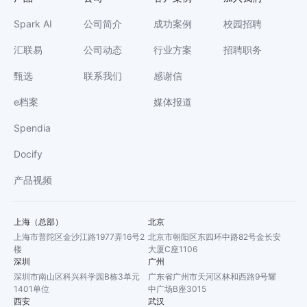
Spark AI
公司简介
成功案例
校园招聘
汇联易
公司动态
行业方案
招聘职务
甄选
联系我们
感谢信
e档案
媒体报道
Spendia
Docify
产品视频
上海（总部）
北京
上海市普陀区金沙江路1977弄16号2
北京市朝阳区东四环中路82号金长安
楼
大厦C座1106
深圳
广州
深圳市南山区科兴科学园B栋3单元
广东省广州市天河区林和西路9号耀
1401单位
中广场B座3015
西安
武汉