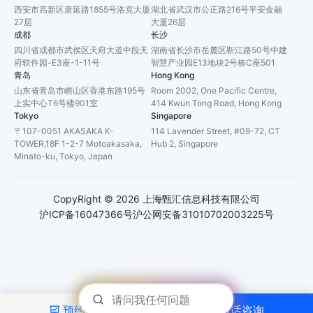
西安市高新区唐延路1855号洛克大厦
湖北省武汉市公正路216号平安金融
27层
大厦26层
成都
长沙
四川省成都市武侯区天府大道中段天
湖南省长沙市岳麓区靳江路50号中建
府软件园-E3座-1-11号
智慧产业园E13地块2号栋C座501
青岛
Hong Kong
山东省青岛市崂山区香港东路195号
Room 2002, One Pacific Centre,
上实中心T6号楼901室
414 Kwun Tong Road, Hong Kong
Tokyo
Singapore
〒107-0051 AKASAKA K-
114 Lavender Street, #09-72, CT
TOWER,18F 1-2-7 Motoakasaka,
Hub 2, Singapore
Minato-ku, Tokyo, Japan
CopyRight ©
2026
上海甄汇信息科技有限公司
沪ICP备16047366号
沪公网安备31010702003225号
预约演示
电话咨询