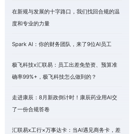
在新规与发展的十字路口，我们找回合规的温
度和专业的力量
Spark AI：你的财务团队，来了9位AI员工
极飞科技x汇联易：员工出差免垫资、预算准
确率99%+，极飞科技怎么做到的？
走进康辰：8月新政倒计时！康辰药业用AI交
了一份合规答卷
汇联易x工行×万事达卡：当AI遇见商务卡，差