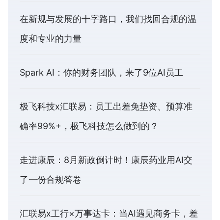
在新规与发展的十字路口，我们找回合规的温
度和专业的力量
Spark AI：你的财务团队，来了9位AI员工
极飞科技x汇联易：员工出差免垫资、预算准
确率99%+，极飞科技怎么做到的？
走进康辰：8月新政倒计时！康辰药业用AI交
了一份合规答卷
汇联易x工行×万事达卡：当AI遇见商务卡，差