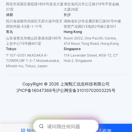
西安市高新区唐延路1855号洛克大厦
湖北省武汉市公正路216号平安金融
27层
大厦26层
成都
长沙
四川省成都市武侯区天府大道中段天
湖南省长沙市岳麓区靳江路50号中建
府软件园-E3座-1-11号
智慧产业园E13地块2号栋C座501
青岛
Hong Kong
山东省青岛市崂山区香港东路195号
Room 2002, One Pacific Centre,
上实中心T6号楼901室
414 Kwun Tong Road, Hong Kong
Tokyo
Singapore
〒107-0051 AKASAKA K-
114 Lavender Street, #09-72, CT
TOWER,18F 1-2-7 Motoakasaka,
Hub 2, Singapore
Minato-ku, Tokyo, Japan
CopyRight ©
2026
上海甄汇信息科技有限公司
沪ICP备16047366号
沪公网安备31010702003225号
预约演示
电话咨询