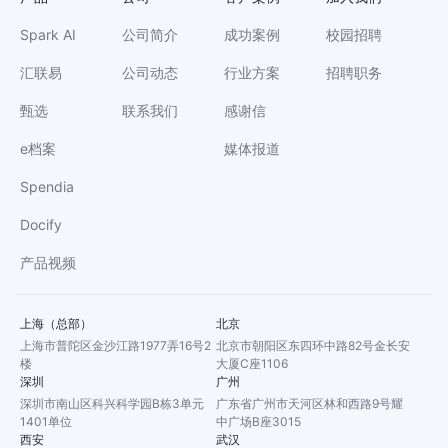
Spark AI
公司简介
成功案例
校园招聘
汇联易
公司动态
行业方案
招聘职务
甄选
联系我们
感谢信
e档案
媒体报道
Spendia
Docify
产品视频
上海（总部）
北京
上海市普陀区金沙江路1977弄16号2
北京市朝阳区东四环中路82号金长安
楼
大厦C座1106
深圳
广州
深圳市南山区科兴科学园B栋3单元
广东省广州市天河区林和西路9号耀
1401单位
中广场B座3015
西安
武汉