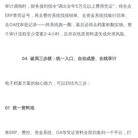
审计调阅时，财务接到指令“调出全年5万元以上费用凭证”，得先去
ERP查凭证号，再去
费控系统
找报销单、去资金系统找银行回单、
去OA找审批记录——跨系统跑一圈，最后还得去档案柜翻实物。整
个审计流程至少需要2-4小时，且存在纸质资料遗失或外泄风险。
04
破局三步棋：统一入口、自动成册、在线审计
电子档案方案的核心能力，可以归结为三步：
01
统一资料池
将ERP、费控、资金系统、OA等凭证资料全部归集到一个平台，打