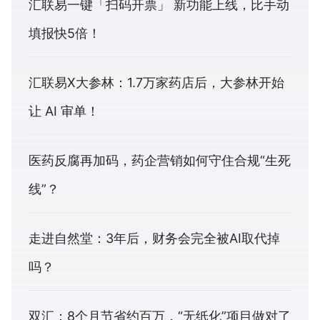
汇联易一键「扫码开票」 新功能上线，比手动
填报快5倍！
汇联易X大参林：1.7万家药店后，大参林开始
让 AI 审单！
医药反腐再加码，药企营销如何守住合规“生死
线”？
走进自然堂：3年后，财务会完全被AI取代掉
吗？
双汇：8个月节省约百万，“无纸化”项目做对了