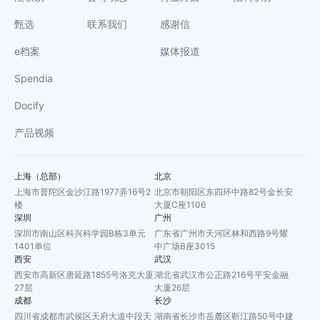
甄选
联系我们
感谢信
e档案
媒体报道
Spendia
Docify
产品视频
上海（总部）
北京
上海市普陀区金沙江路1977弄16号2
北京市朝阳区东四环中路82号金长安
楼
大厦C座1106
深圳
广州
深圳市南山区科兴科学园B栋3单元
广东省广州市天河区林和西路9号耀
1401单位
中广场B座3015
西安
武汉
西安市高新区唐延路1855号洛克大厦
湖北省武汉市公正路216号平安金融
27层
大厦26层
成都
长沙
四川省成都市武侯区天府大道中段天
湖南省长沙市岳麓区靳江路50号中建