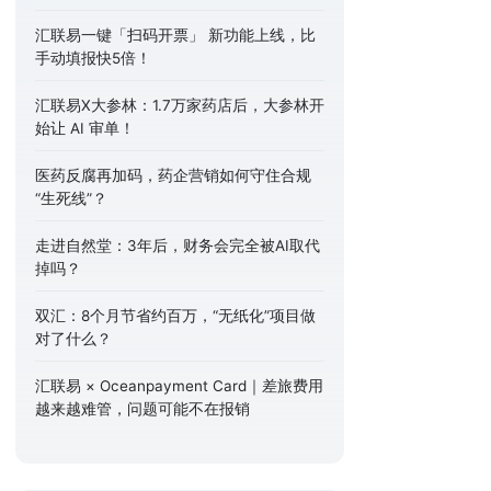
汇联易一键「扫码开票」 新功能上线，比
手动填报快5倍！
汇联易X大参林：1.7万家药店后，大参林开
始让 AI 审单！
医药反腐再加码，药企营销如何守住合规
“生死线”？
走进自然堂：3年后，财务会完全被AI取代
掉吗？
双汇：8个月节省约百万，“无纸化”项目做
对了什么？
汇联易 × Oceanpayment Card｜差旅费用
越来越难管，问题可能不在报销