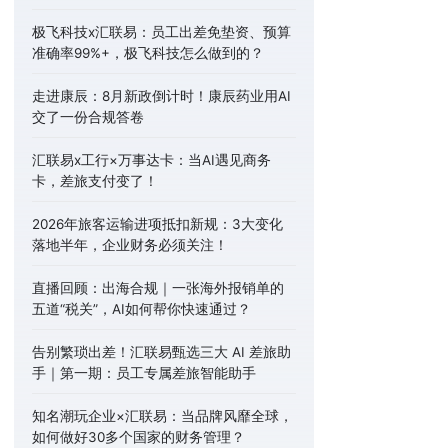
极飞科技x汇联易：员工出差免垫资、预算
准确率99%+，极飞科技怎么做到的？
走进康辰：8月新政倒计时！康辰药业用AI
交了一份合规答卷
汇联易x工行×万事达卡：当AI遇见商务
卡，差旅支付变了！
2026年旅客运输进项抵扣新规：3大变化
落地半年，企业财务必须关注！
直播回顾：出海合规｜一张海外报销单的
五道“税关”，AI如何帮你快速通过？
告别繁琐出差！汇联易甄选三大 AI 差旅助
手｜第一期：员工专属差旅智能助手
知名潮玩企业×汇联易：当品牌风靡全球，
如何做好30多个国家的财务管理？