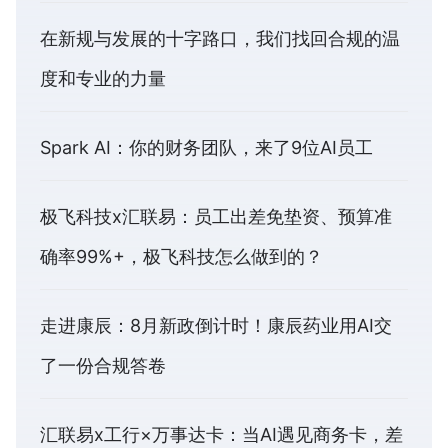
在新规与发展的十字路口，我们找回合规的温
度和专业的力量
Spark AI：你的财务团队，来了9位AI员工
极飞科技x汇联易：员工出差免垫资、预算准
确率99%+，极飞科技怎么做到的？
走进康辰：8月新政倒计时！康辰药业用AI交
了一份合规答卷
汇联易x工行×万事达卡：当AI遇见商务卡，差