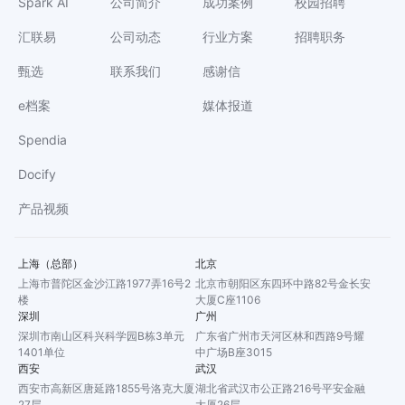
Spark AI
公司简介
成功案例
校园招聘
汇联易
公司动态
行业方案
招聘职务
甄选
联系我们
感谢信
e档案
媒体报道
Spendia
Docify
产品视频
上海（总部）
北京
上海市普陀区金沙江路1977弄16号2
北京市朝阳区东四环中路82号金长安
楼
大厦C座1106
深圳
广州
深圳市南山区科兴科学园B栋3单元
广东省广州市天河区林和西路9号耀
1401单位
中广场B座3015
西安
武汉
西安市高新区唐延路1855号洛克大厦
湖北省武汉市公正路216号平安金融
27层
大厦26层