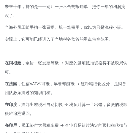
未来十年，拼的是——别让一张不合规报销单，把你三年的利润搞
没了。
当海外员工随手拍一张票据、填一笔费用，你以为只是流程小事。
实际上，它可能已经进入了当地税务监管的重点审查范围。
在阿根廷
，拿错一张发票等级 → 对应的进项抵扣资格将不被税局认
可。
在法国
，住宿
VAT
不可抵，早餐却能抵 → 这种精细化区分，是财务
团队必须跨过的知识门槛。
在印度
，跨邦出差税种自动切换 → 税负计算一旦出错，多缴的税款
很难追溯退回。
在印尼
，员工垫付大额租车费 → 企业容易错过法定的预扣税代扣节