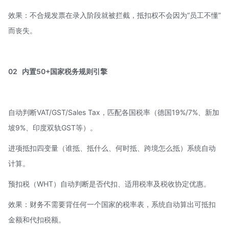
效果：不合规发票在录入阶段就被拦截，抵扣权不会因为“员工不懂”
而丧失。
02
内置50+国家税务规则引擎
自动判断VAT/GST/Sales Tax，匹配各国税率（德国19%/7%、新加
坡9%、印度双轨GST等）。
进项抵扣四变量（谁抵、抵什么、何时抵、跨境怎么抵）系统自动
计算。
预扣税（WHT）自动判断是否代扣、适用税率及
税收协定优惠
。
效果：财务不需要背任何一个国家的税率表，系统自动算出可抵扣
金额和代扣税额。