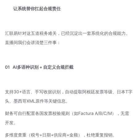
让系统替你扛起合规责任
汇联易针对这五道税务难关，已经沉淀出一套系统化的合规能力。
直播间我们会讲清楚三件事：
01
AI多语种识别 + 自定义合规拦截
支持30+语言、手写收据识别，自动提取阿根廷发票等级、日本T字
头、墨西哥XML原件等关键信息。
财务可自行配置各国发票校验规则（如Factura A/B/C/M），无需
开发。
多维度查重（税号+日期+供应商+金额），杜绝重复报销。