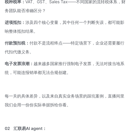
税种税率：
VAT、GST、Sales Tax——不同国家的流转税体系，财
务团队能否准确区分？
进项抵扣：
涉及四个核心变量，其中任何一个判断失误，都可能影
响整体抵扣结果。
付款预扣税：
付款不是流程终点——特定场景下，企业还需要履行
代扣代缴义务。
电子发票浪潮：
越来越多国家推行强制电子发票，无法对接当地系
统，可能连报销单都无法合规创建。
每一关的具体差异，以及来自真实业务场景的踩坑案例，直播间里
我们会用一份份实际单据拆给你看。
02
汇联易
AI agent
：