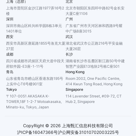
上海（总部）
北京
上海市普陀区金沙江路1977弄16号2
北京市朝阳区东四环中路82号金长安
楼
大厦C座1106
深圳
广州
深圳市南山区科兴科学园B栋3单元
广东省广州市天河区林和西路9号耀
1401单位
中广场B座3015
西安
武汉
西安市高新区唐延路1855号洛克大厦
湖北省武汉市公正路216号平安金融
27层
大厦26层
成都
长沙
四川省成都市武侯区天府大道中段天
湖南省长沙市岳麓区靳江路50号中建
府软件园-E3座-1-11号
智慧产业园E13地块2号栋C座501
青岛
Hong Kong
山东省青岛市崂山区香港东路195号
Room 2002, One Pacific Centre,
上实中心T6号楼901室
414 Kwun Tong Road, Hong Kong
Tokyo
Singapore
〒107-0051 AKASAKA K-
114 Lavender Street, #09-72, CT
TOWER,18F 1-2-7 Motoakasaka,
Hub 2, Singapore
Minato-ku, Tokyo, Japan
CopyRight ©
2026
上海甄汇信息科技有限公司
沪ICP备16047366号
沪公网安备31010702003225号