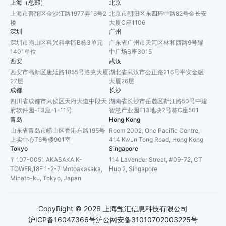
上海（总部）
北京
上海市普陀区金沙江路1977弄16号2
北京市朝阳区东四环中路82号金长安
楼
大厦C座1106
深圳
广州
深圳市南山区科兴科学园B栋3单元
广东省广州市天河区林和西路9号耀
1401单位
中广场B座3015
西安
武汉
西安市高新区唐延路1855号洛克大厦
湖北省武汉市公正路216号平安金融
27层
大厦26层
成都
长沙
四川省成都市武侯区天府大道中段天
湖南省长沙市岳麓区靳江路50号中建
府软件园-E3座-1-11号
智慧产业园E13地块2号栋C座501
青岛
Hong Kong
山东省青岛市崂山区香港东路195号
Room 2002, One Pacific Centre,
上实中心T6号楼901室
414 Kwun Tong Road, Hong Kong
Tokyo
Singapore
〒107-0051 AKASAKA K-
114 Lavender Street, #09-72, CT
TOWER,18F 1-2-7 Motoakasaka,
Hub 2, Singapore
Minato-ku, Tokyo, Japan
CopyRight ©
2026
上海甄汇信息科技有限公司
沪ICP备16047366号
沪公网安备31010702003225号