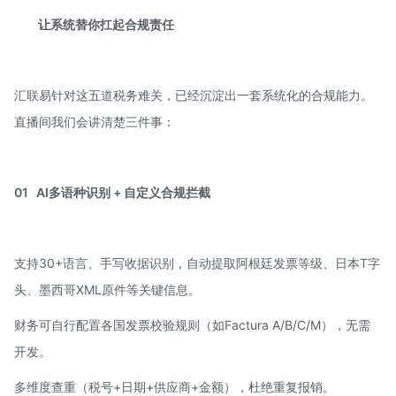
让系统替你扛起合规责任
汇联易针对这五道税务难关，已经沉淀出一套系统化的合规能力。
直播间我们会讲清楚三件事：
01
AI多语种识别 + 自定义合规拦截
支持30+语言、手写收据识别，自动提取阿根廷发票等级、日本T字
头、墨西哥XML原件等关键信息。
财务可自行配置各国发票校验规则（如Factura A/B/C/M），无需
开发。
多维度查重（税号+日期+供应商+金额），杜绝重复报销。