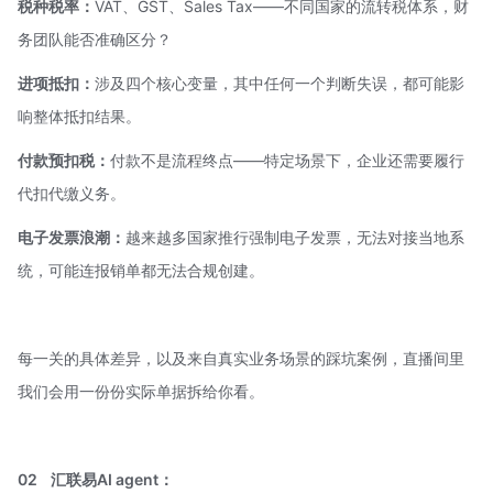
税种税率：
VAT、GST、Sales Tax——不同国家的流转税体系，财
务团队能否准确区分？
进项抵扣：
涉及四个核心变量，其中任何一个判断失误，都可能影
响整体抵扣结果。
付款预扣税：
付款不是流程终点——特定场景下，企业还需要履行
代扣代缴义务。
电子发票浪潮：
越来越多国家推行强制电子发票，无法对接当地系
统，可能连报销单都无法合规创建。
每一关的具体差异，以及来自真实业务场景的踩坑案例，直播间里
我们会用一份份实际单据拆给你看。
02
汇联易
AI agent
：