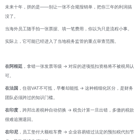
未来十年，拼的是——别让一张不合规报销单，把你三年的利润搞
没了。
当海外员工随手拍一张票据、填一笔费用，你以为只是流程小事。
实际上，它可能已经进入了当地税务监管的重点审查范围。
在阿根廷
，拿错一张发票等级 → 对应的进项抵扣资格将不被税局认
可。
在法国
，住宿
VAT
不可抵，早餐却能抵 → 这种精细化区分，是财务
团队必须跨过的知识门槛。
在印度
，跨邦出差税种自动切换 → 税负计算一旦出错，多缴的税款
很难追溯退回。
在印尼
，员工垫付大额租车费 → 企业容易错过法定的预扣税代扣节