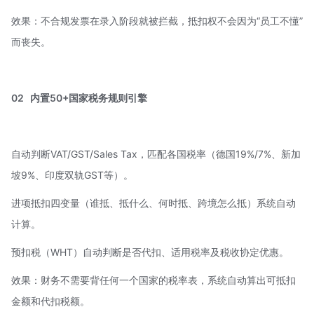
效果：不合规发票在录入阶段就被拦截，抵扣权不会因为“员工不懂”
而丧失。
02
内置50+国家税务规则引擎
自动判断VAT/GST/Sales Tax，匹配各国税率（德国19%/7%、新加
坡9%、印度双轨GST等）。
进项抵扣四变量（谁抵、抵什么、何时抵、跨境怎么抵）系统自动
计算。
预扣税（WHT）自动判断是否代扣、适用税率及
税收协定优惠
。
效果：财务不需要背任何一个国家的税率表，系统自动算出可抵扣
金额和代扣税额。