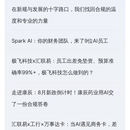
在新规与发展的十字路口，我们找回合规的温
度和专业的力量
Spark AI：你的财务团队，来了9位AI员工
极飞科技x汇联易：员工出差免垫资、预算准
确率99%+，极飞科技怎么做到的？
走进康辰：8月新政倒计时！康辰药业用AI交
了一份合规答卷
汇联易x工行×万事达卡：当AI遇见商务卡，差