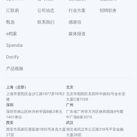
汇联易
公司动态
行业方案
招聘职务
甄选
联系我们
感谢信
e档案
媒体报道
Spendia
Docify
产品视频
上海（总部）
北京
上海市普陀区金沙江路1977弄16号2
北京市朝阳区东四环中路82号金长安
楼
大厦C座1106
深圳
广州
深圳市南山区科兴科学园B栋3单元
广东省广州市天河区林和西路9号耀
1401单位
中广场B座3015
西安
武汉
西安市高新区唐延路1855号洛克大厦
湖北省武汉市公正路216号平安金融
27层
大厦26层