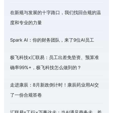
在新规与发展的十字路口，我们找回合规的温
度和专业的力量
Spark AI：你的财务团队，来了9位AI员工
极飞科技x汇联易：员工出差免垫资、预算准
确率99%+，极飞科技怎么做到的？
走进康辰：8月新政倒计时！康辰药业用AI交
了一份合规答卷
汇联易x工行×万事达卡：当AI遇见商务卡，差