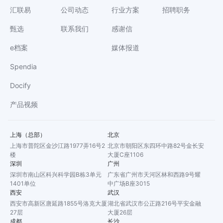
汇联易
公司动态
行业方案
招聘职务
甄选
联系我们
感谢信
e档案
媒体报道
Spendia
Docify
产品视频
上海（总部）
北京
上海市普陀区金沙江路1977弄16号2
北京市朝阳区东四环中路82号金长安
楼
大厦C座1106
深圳
广州
深圳市南山区科兴科学园B栋3单元
广东省广州市天河区林和西路9号耀
1401单位
中广场B座3015
西安
武汉
西安市高新区唐延路1855号洛克大厦
湖北省武汉市公正路216号平安金融
27层
大厦26层
成都
长沙