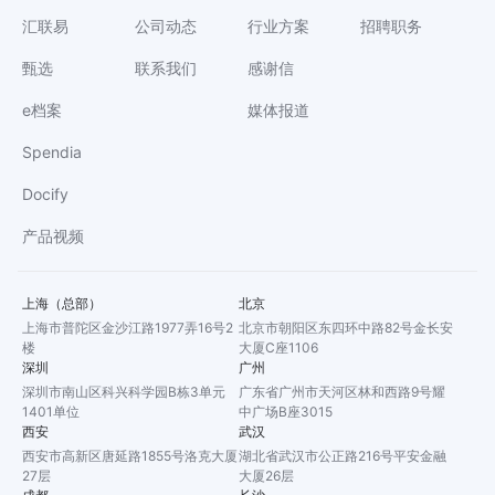
汇联易
公司动态
行业方案
招聘职务
甄选
联系我们
感谢信
e档案
媒体报道
Spendia
Docify
产品视频
上海（总部）
北京
上海市普陀区金沙江路1977弄16号2
北京市朝阳区东四环中路82号金长安
楼
大厦C座1106
深圳
广州
深圳市南山区科兴科学园B栋3单元
广东省广州市天河区林和西路9号耀
1401单位
中广场B座3015
西安
武汉
西安市高新区唐延路1855号洛克大厦
湖北省武汉市公正路216号平安金融
27层
大厦26层