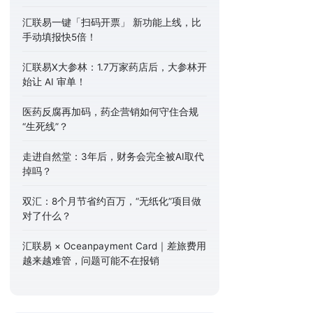
汇联易一键「扫码开票」 新功能上线，比
手动填报快5倍！
汇联易X大参林：1.7万家药店后，大参林开
始让 AI 审单！
医药反腐再加码，药企营销如何守住合规
“生死线”？
走进自然堂：3年后，财务会完全被AI取代
掉吗？
双汇：8个月节省约百万，“无纸化”项目做
对了什么？
汇联易 × Oceanpayment Card｜差旅费用
越来越难管，问题可能不在报销