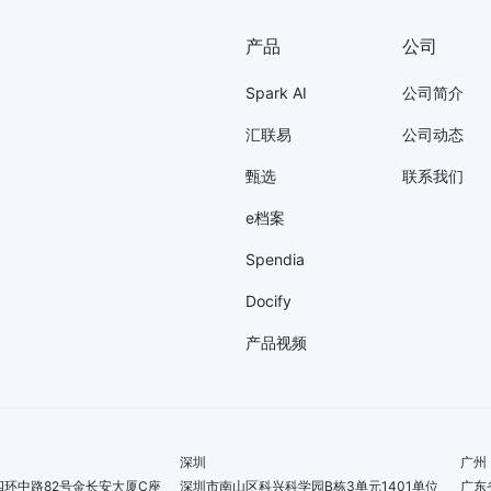
产品
公司
Spark AI
公司简介
汇联易
公司动态
甄选
联系我们
e档案
Spendia
Docify
产品视频
深圳
广州
环中路82号金长安大厦C座
深圳市南山区科兴科学园B栋3单元1401单位
广东