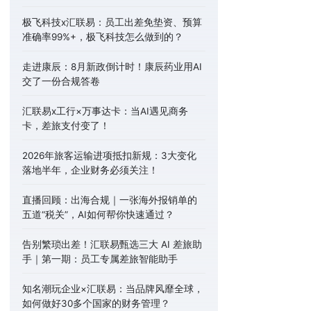
极飞科技x汇联易：员工出差免垫资、预算
准确率99%+，极飞科技怎么做到的？
走进康辰：8月新政倒计时！康辰药业用AI
交了一份合规答卷
汇联易x工行×万事达卡：当AI遇见商务
卡，差旅支付变了！
2026年旅客运输进项抵扣新规：3大变化
落地半年，企业财务必须关注！
直播回顾：出海合规｜一张海外报销单的
五道“税关”，AI如何帮你快速通过？
告别繁琐出差！汇联易甄选三大 AI 差旅助
手｜第一期：员工专属差旅智能助手
知名潮玩企业×汇联易：当品牌风靡全球，
如何做好30多个国家的财务管理？