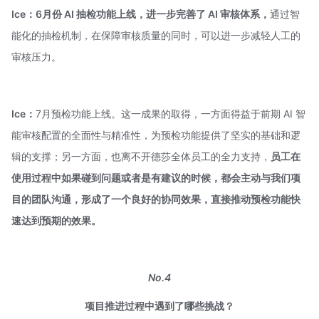
Ice：
6月份
AI 抽检功能上线，进一步完善了 AI 审核体系，
通过智
能化的抽检机制，在保障审核质量的同时，可以进一步减轻人工的
审核压力。
Ice：
7月预检功能上线。这一成果的取得，一方面得益于前期 AI 智
能审核配置的全面性与精准性，为预检功能提供了坚实的基础和逻
辑的支撑；另一方面，也离不开德莎全体员工的全力支持，
员工在
使用过程中如果碰到问题或者是有建议的时候，都会主动与我们项
目的团队沟通，形成了一个良好的协同效果，直接推动预检功能快
速达到预期的效果。
No.4
项目推进过程中遇到了哪些挑战？