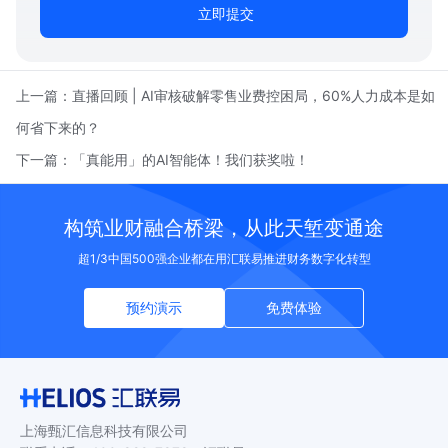
立即提交
上一篇：
直播回顾 | AI审核破解零售业费控困局，60%人力成本是如
何省下来的？
下一篇：
「真能用」的AI智能体！我们获奖啦！
构筑业财融合桥梁，从此天堑变通途
超1/3中国500强企业都在用汇联易推进财务数字化转型
预约演示
免费体验
上海甄汇信息科技有限公司