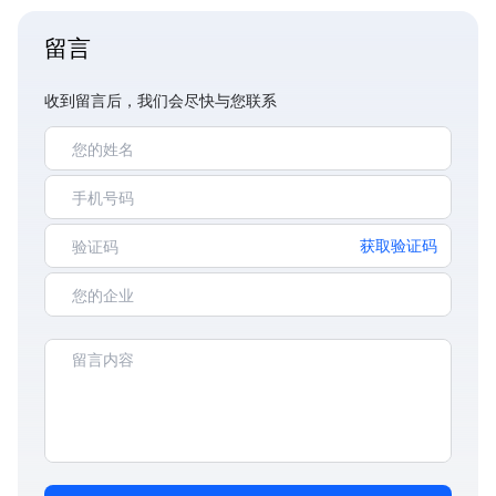
留言
收到留言后，我们会尽快与您联系
获取验证码