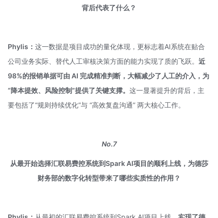
背后代表了什么？
Phylis：
这一数据是项目成功的量化体现，更标志着AI系统在贴合
公司业务实际、替代人工审核决策方面的能力实现了质的飞跃。
近
98%的报销单据可由 AI 完成精准判断，大幅减少了人工的介入，为
“降本提效、风险控制”提供了关键支撑。
这一显著提升的背后，主
要包括了“规则持续优化”与 “高效复盘沟通” 两大核心工作。
No.7
从最开始选择汇联易费控系统到Spark AI项目的顺利上线，为德莎
财务部的数字化转型带来了哪些实质性的作用？
Phylis：
从最初的汇联易费控系统到Spark AI项目上线，
实现了德