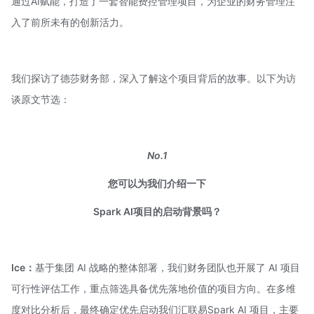
通过AI赋能，打造了一套智能费控管理项目，为企业的财务管理注
入了前所未有的创新活力。
我们探访了德莎财务部，深入了解这个项目背后的故事。以下为访
谈原文节选：
No.1
您可以为我们介绍一下
Spark AI项目的启动背景吗？
Ice：
基于集团 AI 战略的整体部署，我们财务团队也开展了 AI 项目
可行性评估工作，重点筛选具备优先落地价值的项目方向。在多维
度对比分析后，最终确定优先启动我们
汇联易
Spark AI 项目，主要