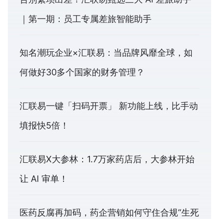
｜第一期：员工专属差旅智能助手
知名潮玩企业×汇联易：当品牌风靡全球，如
何做好30多个国家的财务管理？
汇联易一键「扫码开票」 新功能上线，比手动
填报快5倍！
汇联易X大参林：1.7万家药店后，大参林开始
让 AI 审单！
医药反腐再加码，药企营销如何守住合规“生死