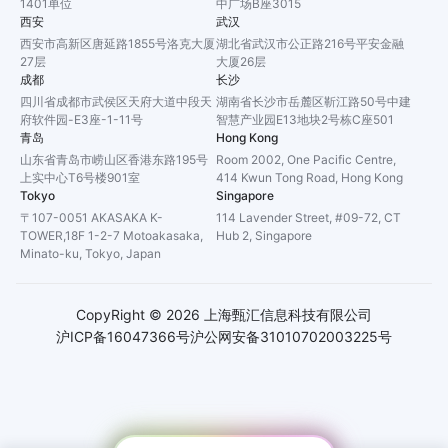
1401单位
中广场B座3015
西安
武汉
西安市高新区唐延路1855号洛克大厦
湖北省武汉市公正路216号平安金融
27层
大厦26层
成都
长沙
四川省成都市武侯区天府大道中段天
湖南省长沙市岳麓区靳江路50号中建
府软件园-E3座-1-11号
智慧产业园E13地块2号栋C座501
青岛
Hong Kong
山东省青岛市崂山区香港东路195号
Room 2002, One Pacific Centre,
上实中心T6号楼901室
414 Kwun Tong Road, Hong Kong
Tokyo
Singapore
〒107-0051 AKASAKA K-
114 Lavender Street, #09-72, CT
TOWER,18F 1-2-7 Motoakasaka,
Hub 2, Singapore
Minato-ku, Tokyo, Japan
CopyRight ©
2026
上海甄汇信息科技有限公司
沪ICP备16047366号
沪公网安备31010702003225号