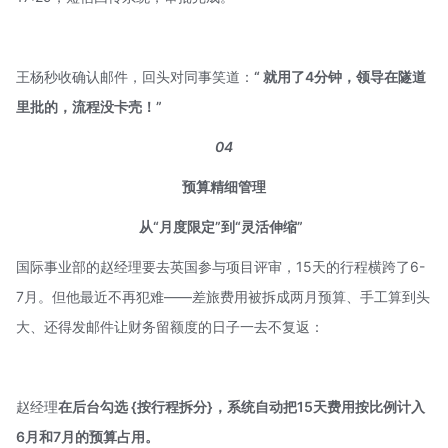
王杨秒收确认邮件，回头对同事笑道：
“ 就用了4分钟，领导在隧道
里批的，流程没卡壳！”
04
预算精细管理
从“月度限定”到“灵活伸缩”
国际事业部的赵经理要去英国参与项目评审，15天的行程横跨了6-
7月。但他最近不再犯难——差旅费用被拆成两月预算、手工算到头
大、还得发邮件让财务留额度的日子一去不复返：
赵经理
在后台
勾选 {按行程拆分
}，系统
自动把15天费用按比例计入
6月和7月的预算占用。