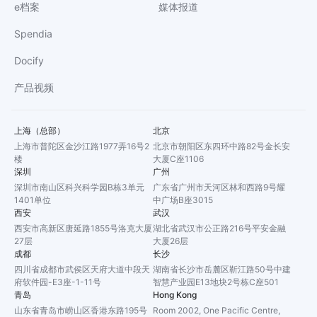
e档案
媒体报道
Spendia
Docify
产品视频
上海（总部）
北京
上海市普陀区金沙江路1977弄16号2
北京市朝阳区东四环中路82号金长安
楼
大厦C座1106
深圳
广州
深圳市南山区科兴科学园B栋3单元
广东省广州市天河区林和西路9号耀
1401单位
中广场B座3015
西安
武汉
西安市高新区唐延路1855号洛克大厦
湖北省武汉市公正路216号平安金融
27层
大厦26层
成都
长沙
四川省成都市武侯区天府大道中段天
湖南省长沙市岳麓区靳江路50号中建
府软件园-E3座-1-11号
智慧产业园E13地块2号栋C座501
青岛
Hong Kong
山东省青岛市崂山区香港东路195号
Room 2002, One Pacific Centre,