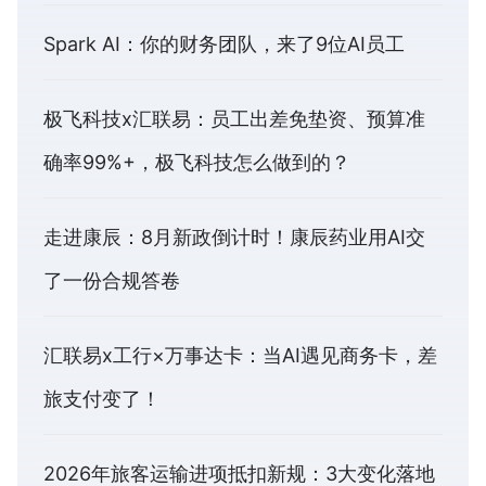
Spark AI：你的财务团队，来了9位AI员工
极飞科技x汇联易：员工出差免垫资、预算准
确率99%+，极飞科技怎么做到的？
走进康辰：8月新政倒计时！康辰药业用AI交
了一份合规答卷
汇联易x工行×万事达卡：当AI遇见商务卡，差
旅支付变了！
2026年旅客运输进项抵扣新规：3大变化落地