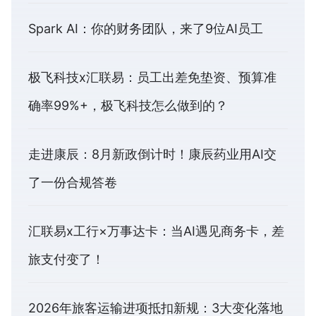
Spark AI：你的财务团队，来了9位AI员工
极飞科技x汇联易：员工出差免垫资、预算准
确率99%+，极飞科技怎么做到的？
走进康辰：8月新政倒计时！康辰药业用AI交
了一份合规答卷
汇联易x工行×万事达卡：当AI遇见商务卡，差
旅支付变了！
2026年旅客运输进项抵扣新规：3大变化落地