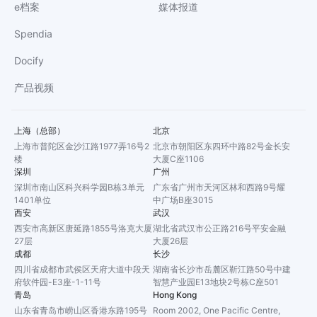
e档案
媒体报道
Spendia
Docify
产品视频
上海（总部）
北京
上海市普陀区金沙江路1977弄16号2
北京市朝阳区东四环中路82号金长安
楼
大厦C座1106
深圳
广州
深圳市南山区科兴科学园B栋3单元
广东省广州市天河区林和西路9号耀
1401单位
中广场B座3015
西安
武汉
西安市高新区唐延路1855号洛克大厦
湖北省武汉市公正路216号平安金融
27层
大厦26层
成都
长沙
四川省成都市武侯区天府大道中段天
湖南省长沙市岳麓区靳江路50号中建
府软件园-E3座-1-11号
智慧产业园E13地块2号栋C座501
青岛
Hong Kong
山东省青岛市崂山区香港东路195号
Room 2002, One Pacific Centre,