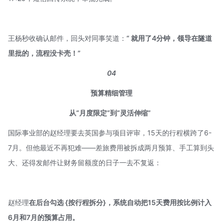
王杨秒收确认邮件，回头对同事笑道：
“ 就用了4分钟，领导在隧道
里批的，流程没卡壳！”
04
预算精细管理
从“月度限定”到“灵活伸缩”
国际事业部的赵经理要去英国参与项目评审，15天的行程横跨了6-
7月。但他最近不再犯难——差旅费用被拆成两月预算、手工算到头
大、还得发邮件让财务留额度的日子一去不复返：
赵经理
在后台
勾选 {按行程拆分
}，系统
自动把15天费用按比例计入
6月和7月的预算占用。