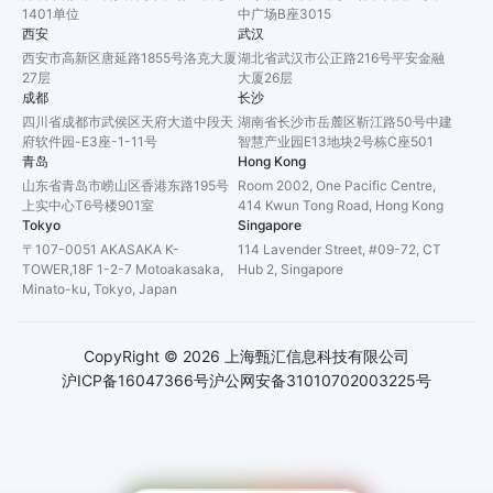
1401单位
中广场B座3015
西安
武汉
西安市高新区唐延路1855号洛克大厦
湖北省武汉市公正路216号平安金融
27层
大厦26层
成都
长沙
四川省成都市武侯区天府大道中段天
湖南省长沙市岳麓区靳江路50号中建
府软件园-E3座-1-11号
智慧产业园E13地块2号栋C座501
青岛
Hong Kong
山东省青岛市崂山区香港东路195号
Room 2002, One Pacific Centre,
上实中心T6号楼901室
414 Kwun Tong Road, Hong Kong
Tokyo
Singapore
〒107-0051 AKASAKA K-
114 Lavender Street, #09-72, CT
TOWER,18F 1-2-7 Motoakasaka,
Hub 2, Singapore
Minato-ku, Tokyo, Japan
CopyRight ©
2026
上海甄汇信息科技有限公司
沪ICP备16047366号
沪公网安备31010702003225号