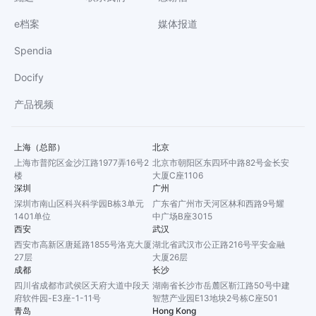
e档案
媒体报道
Spendia
Docify
产品视频
上海（总部）
北京
上海市普陀区金沙江路1977弄16号2
北京市朝阳区东四环中路82号金长安
楼
大厦C座1106
深圳
广州
深圳市南山区科兴科学园B栋3单元
广东省广州市天河区林和西路9号耀
1401单位
中广场B座3015
西安
武汉
西安市高新区唐延路1855号洛克大厦
湖北省武汉市公正路216号平安金融
27层
大厦26层
成都
长沙
四川省成都市武侯区天府大道中段天
湖南省长沙市岳麓区靳江路50号中建
府软件园-E3座-1-11号
智慧产业园E13地块2号栋C座501
青岛
Hong Kong