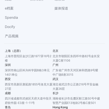
e档案
媒体报道
Spendia
Docify
产品视频
上海（总部）
北京
上海市普陀区金沙江路1977弄16号2
北京市朝阳区东四环中路82号金长安
楼
大厦C座1106
深圳
广州
深圳市南山区科兴科学园B栋3单元
广东省广州市天河区林和西路9号耀
1401单位
中广场B座3015
西安
武汉
西安市高新区唐延路1855号洛克大厦
湖北省武汉市公正路216号平安金融
27层
大厦26层
成都
长沙
四川省成都市武侯区天府大道中段天
湖南省长沙市岳麓区靳江路50号中建
府软件园-E3座-1-11号
智慧产业园E13地块2号栋C座501
青岛
Hong Kong