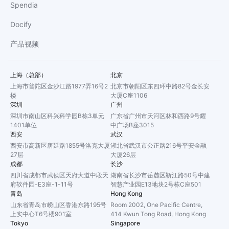
Spendia
Docify
产品视频
上海（总部）
北京
上海市普陀区金沙江路1977弄16号2
北京市朝阳区东四环中路82号金长安
楼
大厦C座1106
深圳
广州
深圳市南山区科兴科学园B栋3单元
广东省广州市天河区林和西路9号耀
1401单位
中广场B座3015
西安
武汉
西安市高新区唐延路1855号洛克大厦
湖北省武汉市公正路216号平安金融
27层
大厦26层
成都
长沙
四川省成都市武侯区天府大道中段天
湖南省长沙市岳麓区靳江路50号中建
府软件园-E3座-1-11号
智慧产业园E13地块2号栋C座501
青岛
Hong Kong
山东省青岛市崂山区香港东路195号
Room 2002, One Pacific Centre,
上实中心T6号楼901室
414 Kwun Tong Road, Hong Kong
Tokyo
Singapore