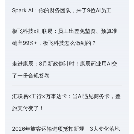
Spark AI：你的财务团队，来了9位AI员工
极飞科技x汇联易：员工出差免垫资、预算准
确率99%+，极飞科技怎么做到的？
走进康辰：8月新政倒计时！康辰药业用AI交
了一份合规答卷
汇联易x工行×万事达卡：当AI遇见商务卡，差
旅支付变了！
2026年旅客运输进项抵扣新规：3大变化落地