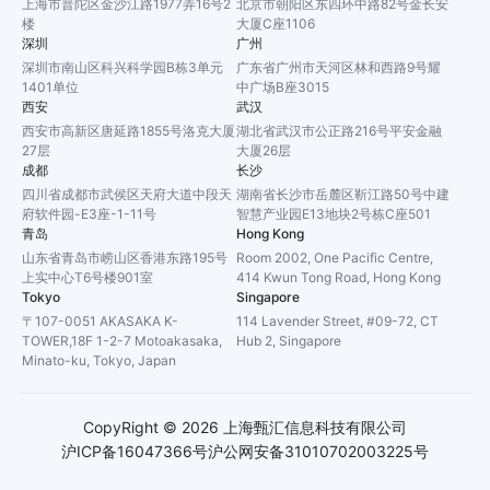
上海市普陀区金沙江路1977弄16号2
北京市朝阳区东四环中路82号金长安
楼
大厦C座1106
深圳
广州
深圳市南山区科兴科学园B栋3单元
广东省广州市天河区林和西路9号耀
1401单位
中广场B座3015
西安
武汉
西安市高新区唐延路1855号洛克大厦
湖北省武汉市公正路216号平安金融
27层
大厦26层
成都
长沙
四川省成都市武侯区天府大道中段天
湖南省长沙市岳麓区靳江路50号中建
府软件园-E3座-1-11号
智慧产业园E13地块2号栋C座501
青岛
Hong Kong
山东省青岛市崂山区香港东路195号
Room 2002, One Pacific Centre,
上实中心T6号楼901室
414 Kwun Tong Road, Hong Kong
Tokyo
Singapore
〒107-0051 AKASAKA K-
114 Lavender Street, #09-72, CT
TOWER,18F 1-2-7 Motoakasaka,
Hub 2, Singapore
Minato-ku, Tokyo, Japan
CopyRight ©
2026
上海甄汇信息科技有限公司
沪ICP备16047366号
沪公网安备31010702003225号