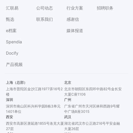
汇联易
公司动态
行业方案
招聘职务
甄选
联系我们
感谢信
e档案
媒体报道
Spendia
Docify
产品视频
上海（总部）
北京
上海市普陀区金沙江路1977弄16号2
北京市朝阳区东四环中路82号金长安
楼
大厦C座1106
深圳
广州
深圳市南山区科兴科学园B栋3单元
广东省广州市天河区林和西路9号耀
1401单位
中广场B座3015
西安
武汉
西安市高新区唐延路1855号洛克大厦
湖北省武汉市公正路216号平安金融
27层
大厦26层