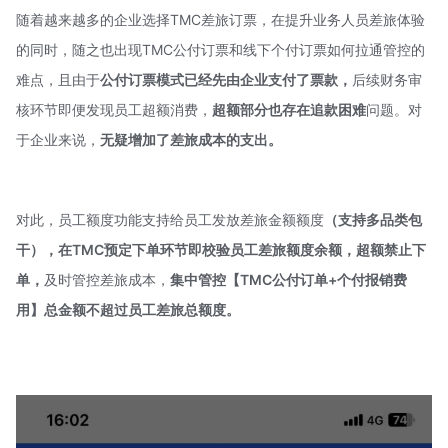
随着越来越多的企业选择TMC差旅订票，在提升业务人员差旅体验
的同时，随之也出现TMC公付订票和线下个付订票如何拉通管控的
难点，且由于
公付订票模式已经先由企业支付了票款，
后续财务审
核环节即便发现员工超额消费，
超额部分也存在追款困难
问题。对
于企业来说，
无疑增加了差旅成本的支出。
对此，员工额度功能支持给员工发放差旅金额额度
（支持多品类包
干）
，
在TMC预定下单环节即校验员工差旅额度余额，超额禁止下
单，
及时管控差旅成本，
集中管控【TMC公付订单+个付报销费
用】总金额不超过员工差旅总额度。