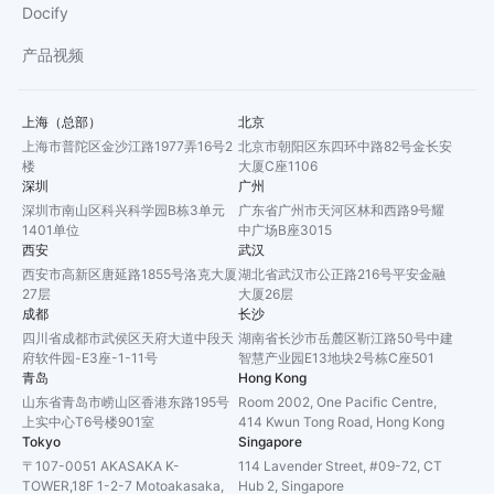
Docify
产品视频
上海（总部）
北京
上海市普陀区金沙江路1977弄16号2
北京市朝阳区东四环中路82号金长安
楼
大厦C座1106
深圳
广州
深圳市南山区科兴科学园B栋3单元
广东省广州市天河区林和西路9号耀
1401单位
中广场B座3015
西安
武汉
西安市高新区唐延路1855号洛克大厦
湖北省武汉市公正路216号平安金融
27层
大厦26层
成都
长沙
四川省成都市武侯区天府大道中段天
湖南省长沙市岳麓区靳江路50号中建
府软件园-E3座-1-11号
智慧产业园E13地块2号栋C座501
青岛
Hong Kong
山东省青岛市崂山区香港东路195号
Room 2002, One Pacific Centre,
上实中心T6号楼901室
414 Kwun Tong Road, Hong Kong
Tokyo
Singapore
〒107-0051 AKASAKA K-
114 Lavender Street, #09-72, CT
TOWER,18F 1-2-7 Motoakasaka,
Hub 2, Singapore