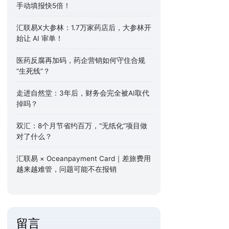
手动填报快5倍！
汇联易X大参林：1.7万家药店后，大参林开
始让 AI 审单！
医药反腐再加码，药企营销如何守住合规
“生死线”？
走进自然堂：3年后，财务会完全被AI取代
掉吗？
双汇：8个月节省约百万，“无纸化”项目做
对了什么？
汇联易 × Oceanpayment Card｜差旅费用
越来越难管，问题可能不在报销
留言