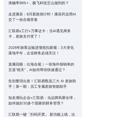
准确率99%+，极飞科技怎么做到的？
走进康辰：8月新政倒计时！康辰药业用AI
交了一份合规答卷
汇联易x工行×万事达卡：当AI遇见商务
卡，差旅支付变了！
2026年旅客运输进项抵扣新规：3大变化
落地半年，企业财务必须关注！
直播回顾：出海合规｜一张海外报销单的
五道“税关”，AI如何帮你快速通过？
告别繁琐出差！汇联易甄选三大 AI 差旅助
手｜第一期：员工专属差旅智能助手
知名潮玩企业×汇联易：当品牌风靡全球，
如何做好30多个国家的财务管理？
汇联易一键「扫码开票」 新功能上线，比