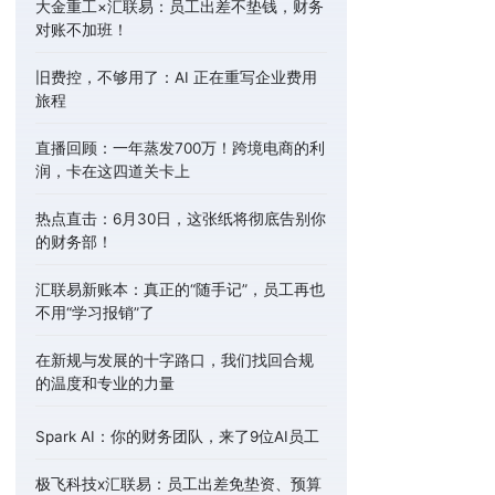
大金重工×汇联易：员工出差不垫钱，财务
对账不加班！
旧费控，不够用了：AI 正在重写企业费用
旅程
直播回顾：一年蒸发700万！跨境电商的利
润，卡在这四道关卡上
热点直击：6月30日，这张纸将彻底告别你
的财务部！
汇联易新账本：真正的“随手记”，员工再也
不用“学习报销”了
在新规与发展的十字路口，我们找回合规
的温度和专业的力量
Spark AI：你的财务团队，来了9位AI员工
极飞科技x汇联易：员工出差免垫资、预算