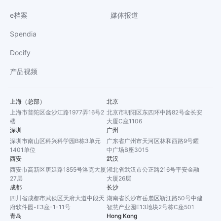
e档案
媒体报道
Spendia
Docify
产品视频
上海（总部）
北京
上海市普陀区金沙江路1977弄16号2
北京市朝阳区东四环中路82号金长安
楼
大厦C座1106
深圳
广州
深圳市南山区科兴科学园B栋3单元
广东省广州市天河区林和西路9号耀
1401单位
中广场B座3015
西安
武汉
西安市高新区唐延路1855号洛克大厦
湖北省武汉市公正路216号平安金融
27层
大厦26层
成都
长沙
四川省成都市武侯区天府大道中段天
湖南省长沙市岳麓区靳江路50号中建
府软件园-E3座-1-11号
智慧产业园E13地块2号栋C座501
青岛
Hong Kong