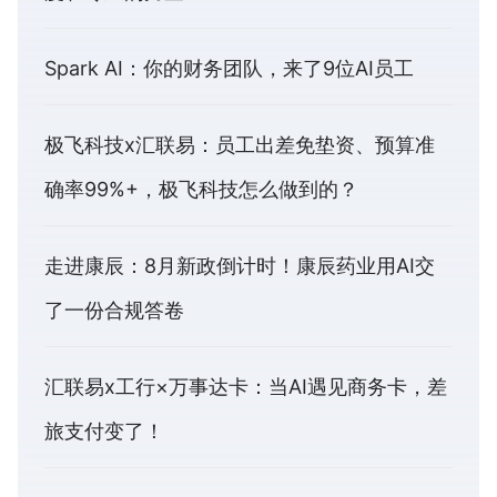
Spark AI：你的财务团队，来了9位AI员工
极飞科技x汇联易：员工出差免垫资、预算准
确率99%+，极飞科技怎么做到的？
走进康辰：8月新政倒计时！康辰药业用AI交
了一份合规答卷
汇联易x工行×万事达卡：当AI遇见商务卡，差
旅支付变了！