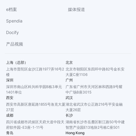
e档案
媒体报道
Spendia
Docify
产品视频
上海（总部）
北京
上海市普陀区金沙江路1977弄16号2
北京市朝阳区东四环中路82号金长安
楼
大厦C座1106
深圳
广州
深圳市南山区科兴科学园B栋3单元
广东省广州市天河区林和西路9号耀
1401单位
中广场B座3015
西安
武汉
西安市高新区唐延路1855号洛克大厦
湖北省武汉市公正路216号平安金融
27层
大厦26层
成都
长沙
四川省成都市武侯区天府大道中段天
湖南省长沙市岳麓区靳江路50号中建
府软件园-E3座-1-11号
智慧产业园E13地块2号栋C座501
青岛
Hong Kong