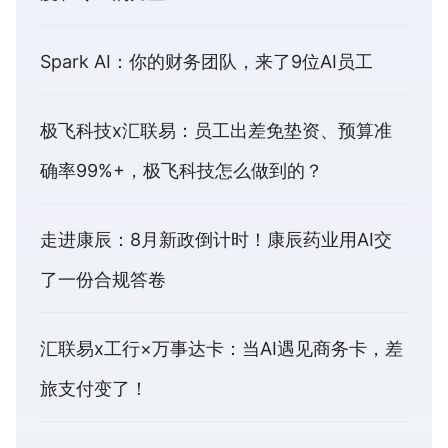
Spark AI：你的财务团队，来了9位AI员工
极飞科技x汇联易：员工出差免垫资、预算准
确率99%+，极飞科技怎么做到的？
走进康辰：8月新政倒计时！康辰药业用AI交
了一份合规答卷
汇联易x工行×万事达卡：当AI遇见商务卡，差
旅支付变了！