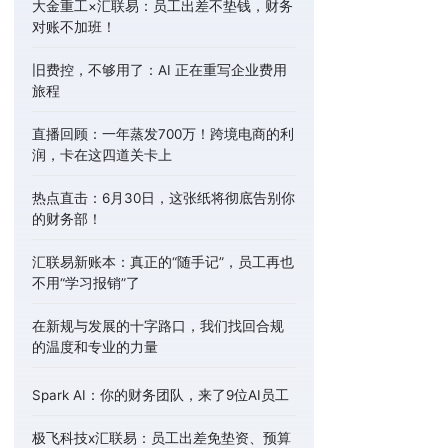
大金重工×汇联易：员工出差不垫钱，财务
对账不加班！
旧费控，不够用了：AI 正在重写企业费用
旅程
直播回顾：一年蒸发700万！跨境电商的利
润，卡在这四道关卡上
热点直击：6月30日，这张纸将彻底告别你
的财务部！
汇联易新账本：真正的“随手记”，员工再也
不用“学习报销”了
在新规与发展的十字路口，我们找回合规
的温度和专业的力量
Spark AI：你的财务团队，来了9位AI员工
极飞科技x汇联易：员工出差免垫资、预算