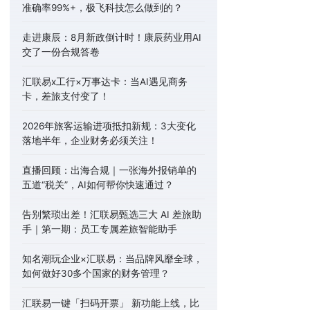
准确率99%+，极飞科技怎么做到的？
走进康辰：8月新政倒计时！康辰药业用AI
交了一份合规答卷
汇联易x工行×万事达卡：当AI遇见商务
卡，差旅支付变了！
2026年旅客运输进项抵扣新规：3大变化
落地半年，企业财务必须关注！
直播回顾：出海合规｜一张海外报销单的
五道“税关”，AI如何帮你快速通过？
告别繁琐出差！汇联易甄选三大 AI 差旅助
手｜第一期：员工专属差旅智能助手
知名潮玩企业×汇联易：当品牌风靡全球，
如何做好30多个国家的财务管理？
汇联易一键「扫码开票」 新功能上线，比