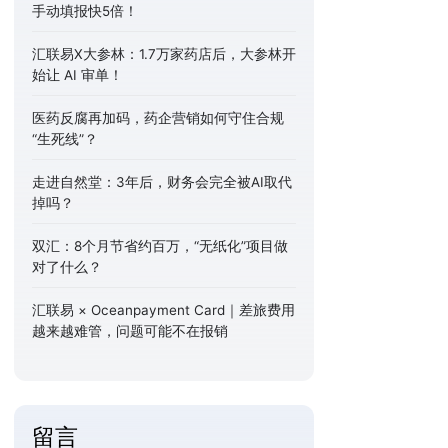
手动填报快5倍！
汇联易X大参林：1.7万家药店后，大参林开
始让 AI 审单！
医药反腐再加码，药企营销如何守住合规
“生死线”？
走进自然堂：3年后，财务会完全被AI取代
掉吗？
双汇：8个月节省约百万，“无纸化”项目做
对了什么？
汇联易 × Oceanpayment Card｜差旅费用
越来越难管，问题可能不在报销
留言