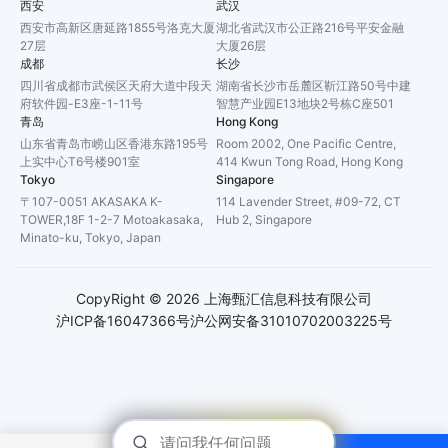
西安
武汉
西安市高新区唐延路1855号洛克大厦
湖北省武汉市公正路216号平安金融
27层
大厦26层
成都
长沙
四川省成都市武侯区天府大道中段天
湖南省长沙市岳麓区靳江路50号中建
府软件园-E3座-1-11号
智慧产业园E13地块2号栋C座501
青岛
Hong Kong
山东省青岛市崂山区香港东路195号
Room 2002, One Pacific Centre,
上实中心T6号楼901室
414 Kwun Tong Road, Hong Kong
Tokyo
Singapore
〒107-0051 AKASAKA K-
114 Lavender Street, #09-72, CT
TOWER,18F 1-2-7 Motoakasaka,
Hub 2, Singapore
Minato-ku, Tokyo, Japan
CopyRight ©
2026
上海甄汇信息科技有限公司
沪ICP备16047366号
沪公网安备31010702003225号