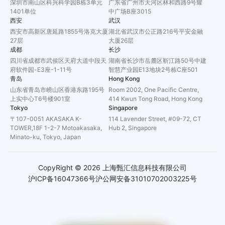
深圳市南山区科兴科学园B栋3单元
广东省广州市天河区林和西路9号耀
1401单位
中广场B座3015
西安
武汉
西安市高新区唐延路1855号洛克大厦
湖北省武汉市公正路216号平安金融
27层
大厦26层
成都
长沙
四川省成都市武侯区天府大道中段天
湖南省长沙市岳麓区靳江路50号中建
府软件园-E3座-1-11号
智慧产业园E13地块2号栋C座501
青岛
Hong Kong
山东省青岛市崂山区香港东路195号
Room 2002, One Pacific Centre,
上实中心T6号楼901室
414 Kwun Tong Road, Hong Kong
Tokyo
Singapore
〒107-0051 AKASAKA K-
114 Lavender Street, #09-72, CT
TOWER,18F 1-2-7 Motoakasaka,
Hub 2, Singapore
Minato-ku, Tokyo, Japan
CopyRight ©
2026
上海甄汇信息科技有限公司
沪ICP备16047366号
沪公网安备31010702003225号